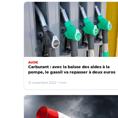
AUDE
Carburant : avec la baisse des aides à la
pompe, le gasoil va repasser à deux euros
12 novembre 2022
1 min