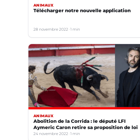
ANIMAUX
Télécharger notre nouvelle application
28 novembre 2022
1 min
ANIMAUX
Abolition de la Corrida : le député LFI
Aymeric Caron retire sa proposition de loi
24 novembre 2022
1 min