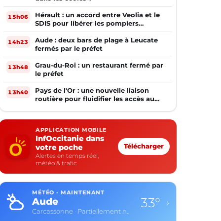
Hérault : un accord entre Veolia et le
15h06
SDIS pour libérer les pompiers
volontaires
Aude : deux bars de plage à Leucate
14h23
fermés par le préfet
Grau-du-Roi : un restaurant fermé par
13h48
le préfet
Pays de l'Or : une nouvelle liaison
13h40
routière pour fluidifier les accès au
PIOM
APPLICATION MOBILE
InfOccitanie dans
votre poche
Télécharger
Alertes en temps réel,
météo & trafic
MÉTÉO · MAINTENANT
33°
Aude
›
Carcassonne · Partiellement nuageux