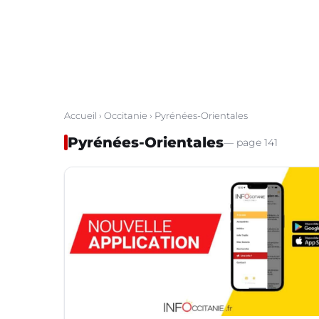
Accueil
›
Occitanie
› Pyrénées-Orientales
Pyrénées-Orientales
— page 141