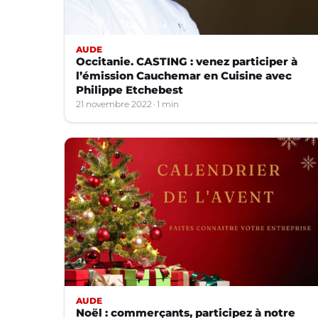
AUDE
Occitanie. CASTING : venez participer à
l’émission Cauchemar en Cuisine avec
Philippe Etchebest
21 novembre 2022
1 min
AUDE
Noël : commerçants, participez à notre