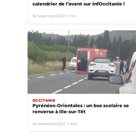
calendrier de l’avent sur InfOccitanie !
16 novembre 2022
1 min
OCCITANIE
Pyrénées-Orientales : un bus scolaire se
renverse à Ille-sur-Têt
14 novembre 2022
1 min