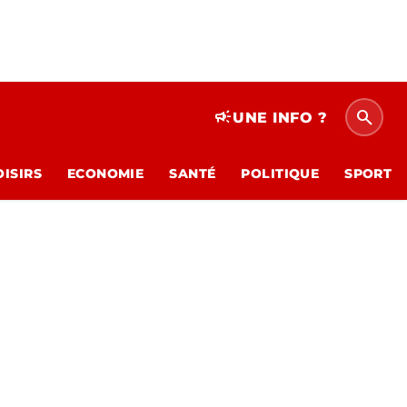
search
campaign
UNE INFO ?
OISIRS
ECONOMIE
SANTÉ
POLITIQUE
SPORT