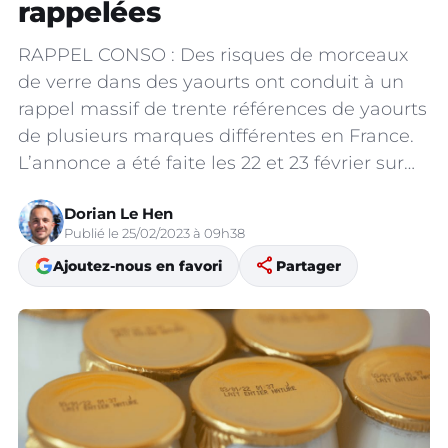
rappelées
RAPPEL CONSO : Des risques de morceaux
de verre dans des yaourts ont conduit à un
rappel massif de trente références de yaourts
de plusieurs marques différentes en France.
L’annonce a été faite les 22 et 23 février sur…
Dorian Le Hen
Publié le 25/02/2023 à 09h38
share
Ajoutez-nous en favori
Partager