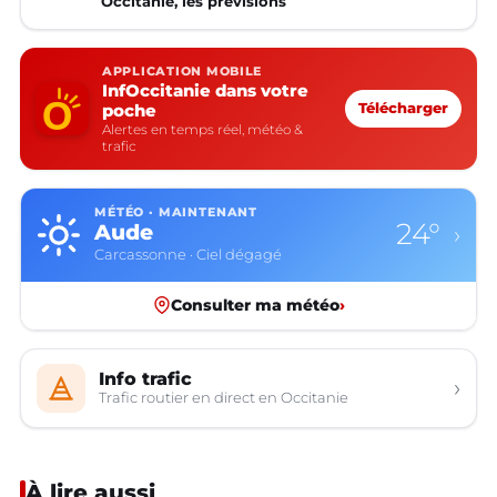
Occitanie, les prévisions
APPLICATION MOBILE
InfOccitanie dans votre
poche
Télécharger
Alertes en temps réel, météo &
trafic
MÉTÉO · MAINTENANT
24°
Aude
›
Carcassonne · Ciel dégagé
Consulter ma météo
›
Info trafic
›
Trafic routier en direct en Occitanie
À lire aussi