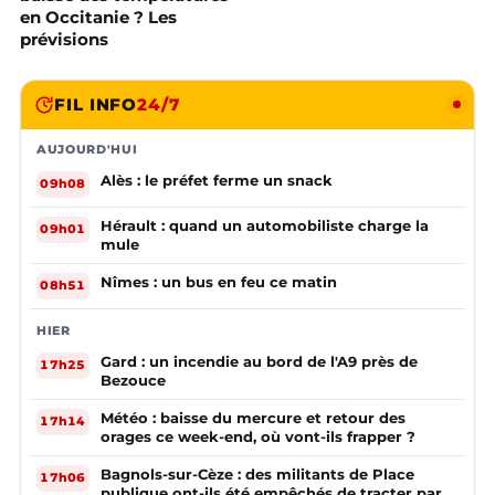
en Occitanie ? Les
prévisions
FIL INFO
24/7
AUJOURD'HUI
Alès : le préfet ferme un snack
09h08
Hérault : quand un automobiliste charge la
09h01
mule
Nîmes : un bus en feu ce matin
08h51
HIER
Gard : un incendie au bord de l'A9 près de
17h25
Bezouce
Météo : baisse du mercure et retour des
17h14
orages ce week-end, où vont-ils frapper ?
Bagnols-sur-Cèze : des militants de Place
17h06
publique ont-ils été empêchés de tracter par