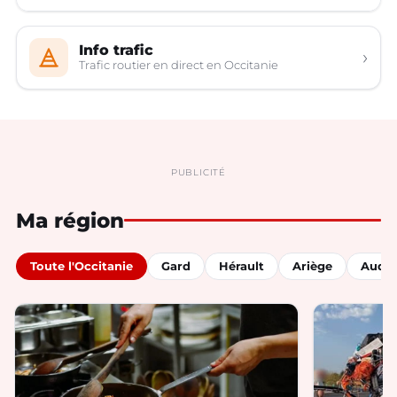
Info trafic
›
Trafic routier en direct en Occitanie
PUBLICITÉ
Ma région
Toute l'Occitanie
Gard
Hérault
Ariège
Aude