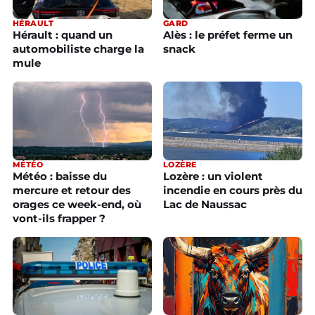
GARD
HÉRAULT
Alès : le préfet ferme un
Hérault : quand un
snack
automobiliste charge la
mule
MÉTÉO
LOZÈRE
Météo : baisse du
Lozère : un violent
mercure et retour des
incendie en cours près du
orages ce week-end, où
Lac de Naussac
vont-ils frapper ?