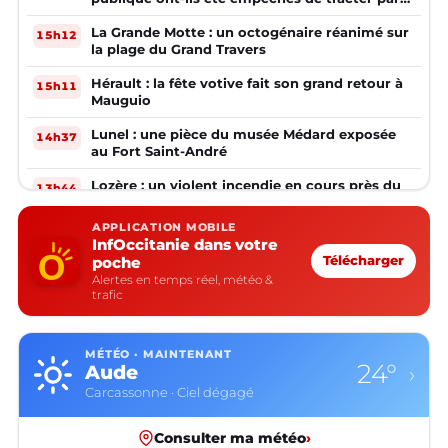
la mairie ?
La Grande Motte : un octogénaire réanimé sur
15h12
la plage du Grand Travers
Hérault : la fête votive fait son grand retour à
15h11
Mauguio
Lunel : une pièce du musée Médard exposée
14h37
au Fort Saint-André
Lozère : un violent incendie en cours près du
13h44
Lac de Naussac
APPLICATION MOBILE
Béziers : la Protection Civile initie les enfants
12h11
InfOccitanie dans votre
aux gestes qui sauvent
poche
Télécharger
Alertes en temps réel, météo &
Nîmes : une station essence écope d’une
11h57
trafic
amende de 7000 €
MÉTÉO · MAINTENANT
24°
Aude
›
Carcassonne · Ciel dégagé
Consulter ma météo
›