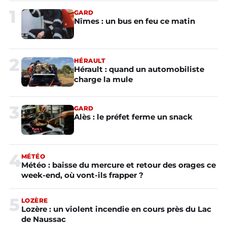
1
GARD
Nîmes : un bus en feu ce matin
2
HÉRAULT
Hérault : quand un automobiliste
charge la mule
3
GARD
Alès : le préfet ferme un snack
4
MÉTÉO
Météo : baisse du mercure et retour des orages ce
week-end, où vont-ils frapper ?
5
LOZÈRE
Lozère : un violent incendie en cours près du Lac
de Naussac