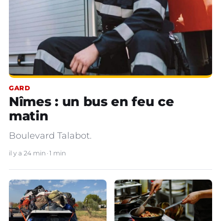
GARD
Nîmes : un bus en feu ce
matin
Boulevard Talabot.
il y a 24 min
1 min