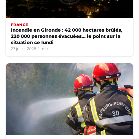
FRANCE
Incendie en Gironde : 42 000 hectares brûlés,
220 000 personnes évacuées… le point sur la
situation ce lundi
27 juillet 2026
1 min