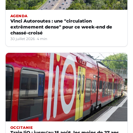
AGENDA
Vinci Autoroutes : une "circulation
extrêmement dense" pour ce week-end de
chassé-croisé
30 juillet 2026
4 min
OCCITANIE
Train liO : jusqu'au 15 août, les moins de 27 ans