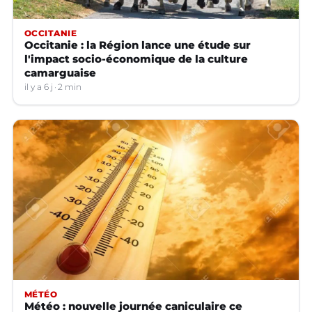
OCCITANIE
Occitanie : la Région lance une étude sur
l'impact socio-économique de la culture
camarguaise
il y a 6 j
2 min
MÉTÉO
Météo : nouvelle journée caniculaire ce