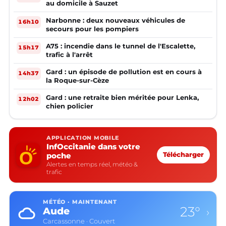
au domicile à Sauzet
Narbonne : deux nouveaux véhicules de
16h10
secours pour les pompiers
A75 : incendie dans le tunnel de l'Escalette,
15h17
trafic à l'arrêt
Gard : un épisode de pollution est en cours à
14h37
la Roque-sur-Cèze
Gard : une retraite bien méritée pour Lenka,
12h02
chien policier
APPLICATION MOBILE
InfOccitanie dans votre
poche
Télécharger
Alertes en temps réel, météo &
trafic
MÉTÉO · MAINTENANT
23°
Aude
›
Carcassonne · Couvert