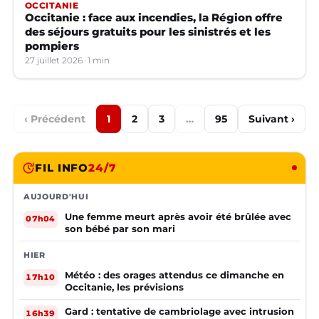
OCCITANIE
Occitanie : face aux incendies, la Région offre
des séjours gratuits pour les sinistrés et les
pompiers
27 juillet 2026
1 min
‹ Précédent
1
2
3
…
95
Suivant ›
FIL INFO
24/7
AUJOURD'HUI
Une femme meurt après avoir été brûlée avec
07h04
son bébé par son mari
HIER
Météo : des orages attendus ce dimanche en
17h10
Occitanie, les prévisions
Gard : tentative de cambriolage avec intrusion
16h39