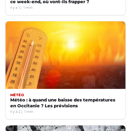
ce week-end, où vont-ils frapper ?
il y a 1 j
1 min
MÉTÉO
Météo : à quand une baisse des températures
en Occitanie ? Les prévisions
il y a 2 j
1 min