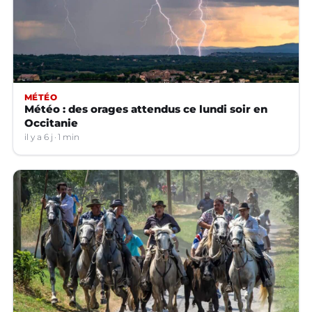
MÉTÉO
Météo : des orages attendus ce lundi soir en
Occitanie
il y a 6 j
1 min