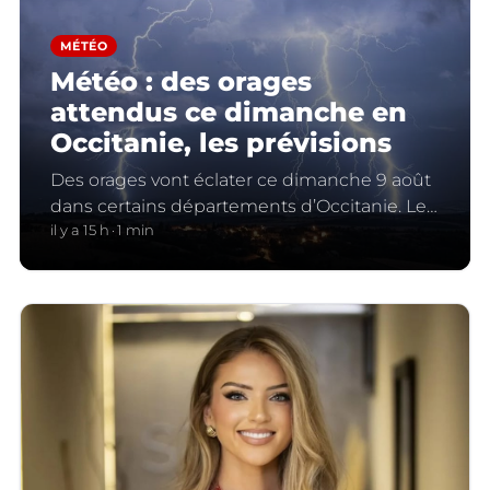
MÉTÉO
Météo : des orages
attendus ce dimanche en
Occitanie, les prévisions
Des orages vont éclater ce dimanche 9 août
dans certains départements d’Occitanie. Le
bulletin météo.
il y a 15 h
1 min