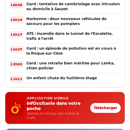
Gard : tentative de cambriolage avec intrusion
16h39
au domicile à Sauzet
Narbonne : deux nouveaux véhicules de
16h10
secours pour les pompiers
A75 : incendie dans le tunnel de l'Escalette,
15h17
trafic à l'arrêt
Gard : un épisode de pollution est en cours à
14h37
la Roque-sur-Cèze
Gard : une retraite bien méritée pour Lenka,
12h02
chien policier
Un enfant chute du huitième étage
11h11
APPLICATION MOBILE
InfOccitanie dans votre
poche
Télécharger
Alertes en temps réel, météo &
trafic