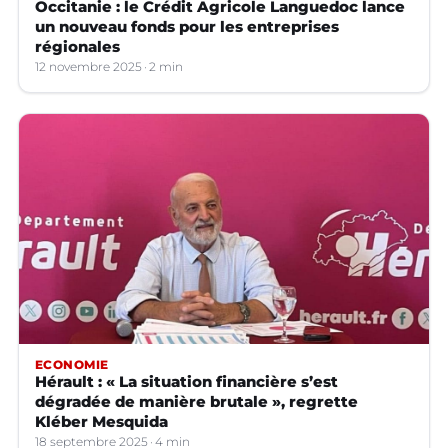
Occitanie : le Crédit Agricole Languedoc lance
un nouveau fonds pour les entreprises
régionales
12 novembre 2025
2 min
ECONOMIE
Hérault : « La situation financière s’est
dégradée de manière brutale », regrette
Kléber Mesquida
18 septembre 2025
4 min