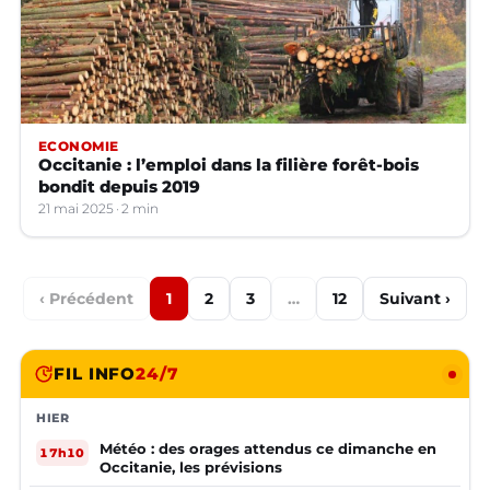
ECONOMIE
Occitanie : l’emploi dans la filière forêt-bois
bondit depuis 2019
21 mai 2025
2 min
‹ Précédent
1
2
3
…
12
Suivant ›
FIL INFO
24/7
HIER
Météo : des orages attendus ce dimanche en
17h10
Occitanie, les prévisions