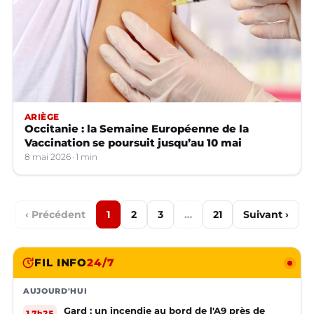
ARIÈGE
Occitanie : la Semaine Européenne de la
Vaccination se poursuit jusqu’au 10 mai
8 mai 2026
1 min
‹ Précédent
1
2
3
…
21
Suivant ›
FIL INFO
24/7
AUJOURD'HUI
Gard : un incendie au bord de l'A9 près de
17h25