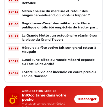
Bezouce
Météo : baisse du mercure et retour des
17h14
orages ce week-end, où vont-ils frapper ?
Bagnols-sur-Cèze : des militants de Place
17h06
publique ont-ils été empêchés de tracter par
la mairie ?
La Grande Motte : un octogénaire réanimé sur
15h12
la plage du Grand Travers
Hérault : la fête votive fait son grand retour à
15h11
Mauguio
Lunel : une pièce du musée Médard exposée
14h37
au Fort Saint-André
Lozère : un violent incendie en cours près du
13h44
Lac de Naussac
APPLICATION MOBILE
InfOccitanie dans votre
poche
Télécharger
Alertes en temps réel, météo &