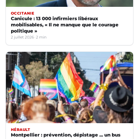
OCCITANIE
Canicule : 13 000 infirmiers libéraux
mobilisables, « Il ne manque que le courage
politique »
2 juillet 2026
2 min
HÉRAULT
Montpellier : prévention, dépistage ... un bus