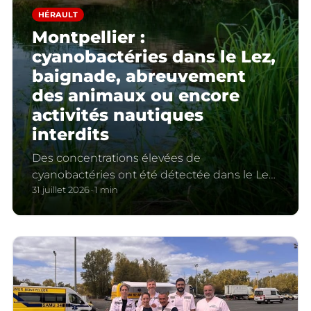
HÉRAULT
Montpellier :
cyanobactéries dans le Lez,
baignade, abreuvement
des animaux ou encore
activités nautiques
interdits
Des concentrations élevées de
cyanobactéries ont été détectée dans le Lez
annonce la Ville de Montpellier. Plusieurs
31 juillet 2026
1 min
interdictions entrent en vigueur