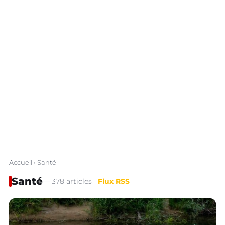
Accueil
› Santé
Santé
— 378 articles
Flux RSS