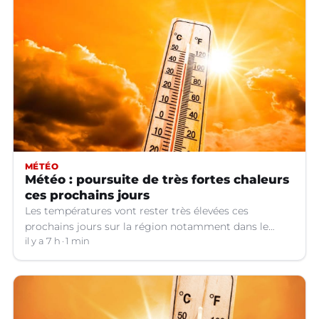
MÉTÉO
Météo : poursuite de très fortes chaleurs
ces prochains jours
Les températures vont rester très élevées ces
prochains jours sur la région notamment dans le
Languedoc.
il y a 7 h
1 min