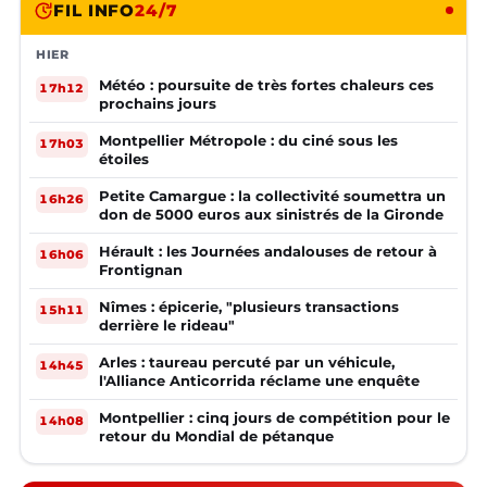
FIL INFO
24/7
HIER
Météo : poursuite de très fortes chaleurs ces
17h12
prochains jours
Montpellier Métropole : du ciné sous les
17h03
étoiles
Petite Camargue : la collectivité soumettra un
16h26
don de 5000 euros aux sinistrés de la Gironde
Hérault : les Journées andalouses de retour à
16h06
Frontignan
Nîmes : épicerie, "plusieurs transactions
15h11
derrière le rideau"
Arles : taureau percuté par un véhicule,
14h45
l'Alliance Anticorrida réclame une enquête
Montpellier : cinq jours de compétition pour le
14h08
retour du Mondial de pétanque