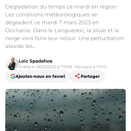
Dégradation du temps ce mardi en région
Les conditions météorologiques se
dégradent ce mardi 7 mars 2023 en
Occitanie. Dans le Languedoc, la pluie et la
neige vont faire leur retour. Une perturbation
aborde les…
Loïc Spadafora
Publié le 06/03/2023 à 17h09 · Mis à jour à 17h10
share
Ajoutez-nous en favori
Partager