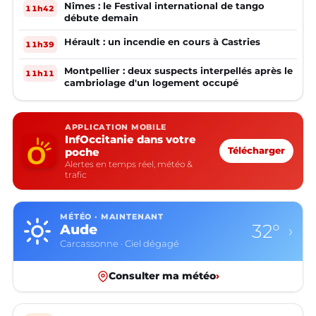
Nîmes : le Festival international de tango
11h42
débute demain
Hérault : un incendie en cours à Castries
11h39
Montpellier : deux suspects interpellés après le
11h11
cambriolage d'un logement occupé
APPLICATION MOBILE
InfOccitanie dans votre
poche
Télécharger
Alertes en temps réel, météo &
trafic
MÉTÉO · MAINTENANT
32°
Aude
›
Carcassonne · Ciel dégagé
Consulter ma météo
›