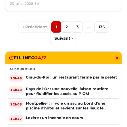
23 juillet 2026
1 min
‹ Précédent
1
2
3
…
135
Suivant ›
FIL INFO
24/7
AUJOURD'HUI
Grau-du-Roi : un restaurant fermé par le préfet
13h48
Pays de l'Or : une nouvelle liaison routière
13h40
pour fluidifier les accès au PIOM
Montpellier : il vole un sac au bord d'une
12h03
piscine d'hôtel et revient sur les lieux le
lendemain
Lozère : un incendie en cours
11h47