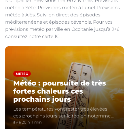
Montpellier. Prévisions météo à Nîmes. Prévisions
météo à Sète. Prévisions météo à Lunel. Prévisions
météo à Alès. Suivi en direct des épisodes
méditerranéens et épisodes cévenols. Pour vos
prévisions météo par ville en Occitanie jusqu’à J+6,
consultez notre carte ICI.
MÉTÉO
Météo : poursuite de très
fortes chaleurs ces
prochains jours
Les températures vont rester très élevées
ces prochains jours sur la région notamment
dans le Languedoc.
il y a 20 h
1 min