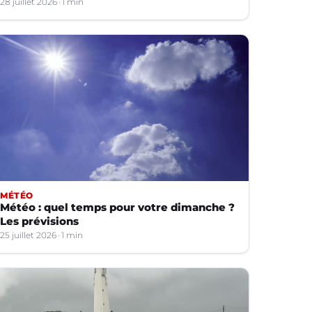
28 juillet 2026
1 min
MÉTÉO
Météo : quel temps pour votre dimanche ?
Les prévisions
25 juillet 2026
1 min