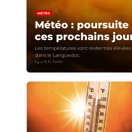
MÉTÉO
Météo : poursuite 
ces prochains jou
Les températures vont rester très élevée
dans le Languedoc.
il y a 15 h
1 min