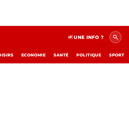
search
campaign
UNE INFO ?
OISIRS
ECONOMIE
SANTÉ
POLITIQUE
SPORT