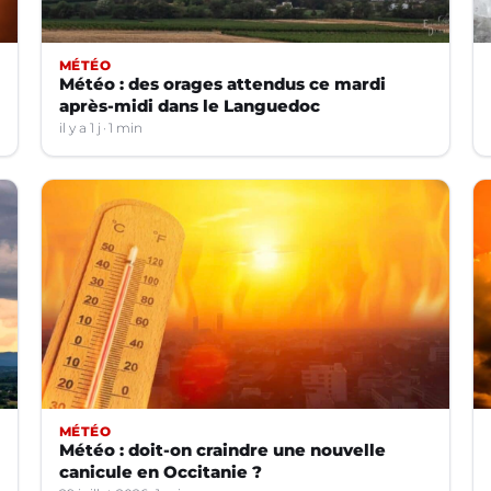
MÉTÉO
Météo : des orages attendus ce mardi
après-midi dans le Languedoc
il y a 1 j
1 min
MÉTÉO
Météo : doit-on craindre une nouvelle
canicule en Occitanie ?