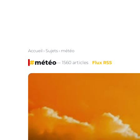
Accueil
›
Sujets
› météo
#
météo
— 1560 articles
Flux RSS