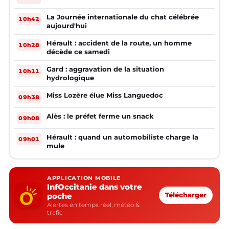
La Journée internationale du chat célébrée
10h42
aujourd'hui
Hérault : accident de la route, un homme
10h28
décède ce samedi
Gard : aggravation de la situation
10h11
hydrologique
Miss Lozère élue Miss Languedoc
09h38
Alès : le préfet ferme un snack
09h08
Hérault : quand un automobiliste charge la
09h01
mule
APPLICATION MOBILE
InfOccitanie dans votre
poche
Télécharger
Alertes en temps réel, météo &
trafic