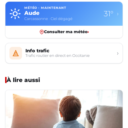
MÉTÉO · MAINTENANT
31°
Aude
›
Carcassonne · Ciel dégagé
Consulter ma météo
›
Info trafic
›
Trafic routier en direct en Occitanie
À lire aussi