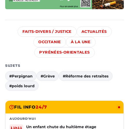
FAITS-DIVERS / JUSTICE
ACTUALITÉS
OCCITANIE
À LA UNE
PYRÉNÉES-ORIENTALES
SUJETS
#Perpignan
#Grève
#Réforme des retraites
#poids lourd
FIL INFO
24/7
AUJOURD'HUI
Un enfant chute du huitième étage
11h11