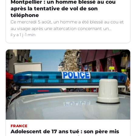
Montpellier : un homme blessé au cou
après la tentative de vol de son
téléphone
Ce mercredi 5 août, un homme a été blessé au cou et
au visage après une altercation concernant un
téléphone portable à Montpellier (Hérault).
il y a 1 j
1 min
FRANCE
Adolescent de 17 ans tué : son père mis