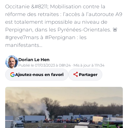
Occitanie &#8211; Mobilisation contre la
réforme des retraites : l’accès à l’autoroute A9
est totalement impossible au niveau de
Perpignan, dans les Pyrénées-Orientales. 🚨
#greve7mars à #Perpignan : les
manifestants…
Dorian Le Hen
Publié le 07/03/2023 à 08h24 · Mis à jour à 11h34
share
Ajoutez-nous en favori
Partager