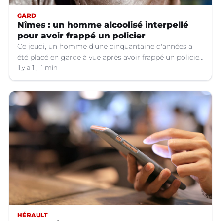
GARD
Nîmes : un homme alcoolisé interpellé
pour avoir frappé un policier
Ce jeudi, un homme d'une cinquantaine d'années a
été placé en garde à vue après avoir frappé un policier
hors service à Nîmes (Gard).
il y a 1 j
1 min
HÉRAULT