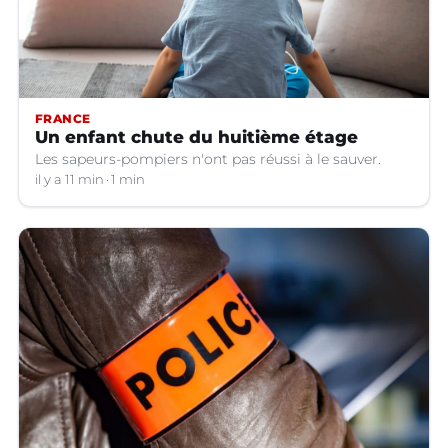
FRANCE
Un enfant chute du huitième étage
Les sapeurs-pompiers n'ont pas réussi à le sauver.
il y a 11 min
1 min