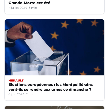
Grande-Motte cet été
4 juillet 2024
3 min
HÉRAULT
Elections européennes : les Montpelliérains
vont-ils se rendre aux urnes ce dimanche ?
6 juin 2024
2 min