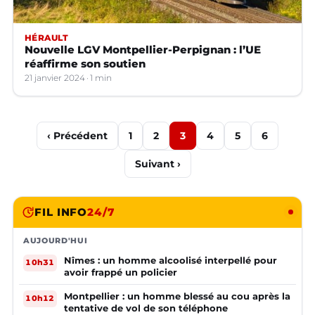
HÉRAULT
Nouvelle LGV Montpellier-Perpignan : l’UE
réaffirme son soutien
21 janvier 2024
1 min
‹ Précédent
1
2
3
4
5
6
Suivant ›
FIL INFO
24/7
AUJOURD'HUI
Nîmes : un homme alcoolisé interpellé pour
10h31
avoir frappé un policier
Montpellier : un homme blessé au cou après la
10h12
tentative de vol de son téléphone