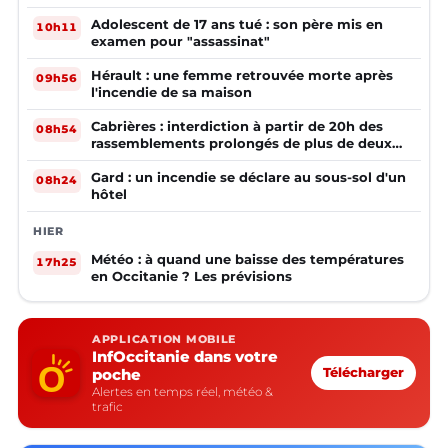
Adolescent de 17 ans tué : son père mis en
10h11
examen pour "assassinat"
Hérault : une femme retrouvée morte après
09h56
l'incendie de sa maison
Cabrières : interdiction à partir de 20h des
08h54
rassemblements prolongés de plus de deux
mineurs non accompagnés d'un adulte
Gard : un incendie se déclare au sous-sol d'un
08h24
hôtel
HIER
Météo : à quand une baisse des températures
17h25
en Occitanie ? Les prévisions
APPLICATION MOBILE
InfOccitanie dans votre
poche
Télécharger
Alertes en temps réel, météo &
trafic