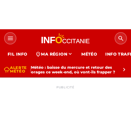
menu
search
expand_more
location_on
FIL INFO
MA RÉGION
MÉTÉO
INFO TRAF
Météo : baisse du mercure et retour des
ALERTE
thunderstorm
chevron_right
MÉTÉO
orages ce week-end, où vont-ils frapper ?
PUBLICITÉ