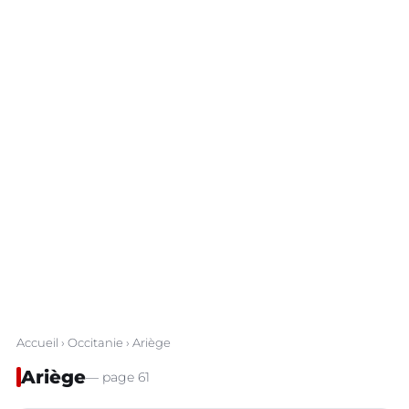
Accueil
›
Occitanie
› Ariège
Ariège
— page 61