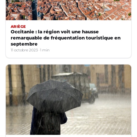
ARIÈGE
Occitanie : la région voit une hausse
remarquable de fréquentation touristique en
septembre
11 octobre 2023
1 min