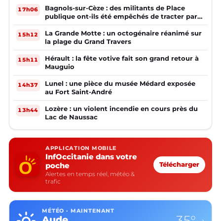
Bagnols-sur-Cèze : des militants de Place
17h06
publique ont-ils été empêchés de tracter par
la mairie ?
La Grande Motte : un octogénaire réanimé sur
15h12
la plage du Grand Travers
Hérault : la fête votive fait son grand retour à
15h11
Mauguio
Lunel : une pièce du musée Médard exposée
14h37
au Fort Saint-André
Lozère : un violent incendie en cours près du
13h44
Lac de Naussac
APPLICATION MOBILE
InfOccitanie dans votre
poche
Télécharger
Alertes en temps réel, météo &
trafic
MÉTÉO · MAINTENANT
35°
Aude
›