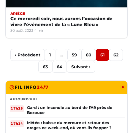
ARIÈGE
Ce mercredi soir, nous aurons l’occasion de
vivre l’événement de la « Lune Bleu »
30 août 2023
1 min
‹ Précédent
1
…
59
60
61
62
63
64
Suivant ›
FIL INFO
24/7
AUJOURD'HUI
Gard : un incendie au bord de l'A9 près de
17h25
Bezouce
Météo : baisse du mercure et retour des
17h14
orages ce week-end, où vont-ils frapper ?