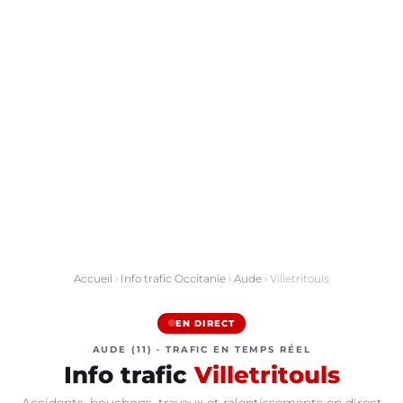
Accueil
›
Info trafic Occitanie
›
Aude
› Villetritouls
EN DIRECT
AUDE (11) · TRAFIC EN TEMPS RÉEL
Info trafic
Villetritouls
Accidents, bouchons, travaux et ralentissements en direct