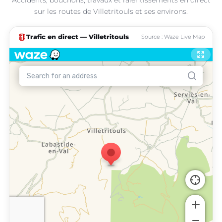
sur les routes de Villetritouls et ses environs.
traffic
Trafic en direct — Villetritouls
Source : Waze Live Map