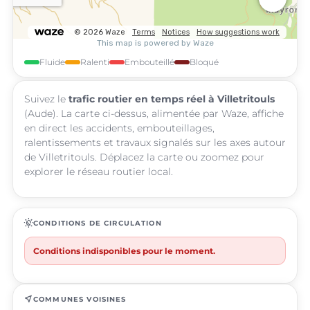
Fluide
Ralenti
Embouteillé
Bloqué
Suivez le
trafic routier en temps réel à Villetritouls
(Aude). La carte ci-dessus, alimentée par Waze, affiche
en direct les accidents, embouteillages,
ralentissements et travaux signalés sur les axes autour
de Villetritouls. Déplacez la carte ou zoomez pour
explorer le réseau routier local.
routine
CONDITIONS DE CIRCULATION
Conditions indisponibles pour le moment.
near_me
COMMUNES VOISINES