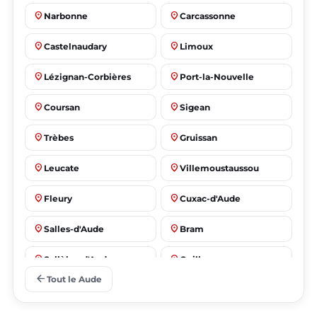
place
place
Narbonne
Carcassonne
place
place
Castelnaudary
Limoux
place
place
Lézignan-Corbières
Port-la-Nouvelle
place
place
Coursan
Sigean
place
place
Trèbes
Gruissan
place
place
Leucate
Villemoustaussou
place
place
Fleury
Cuxac-d'Aude
place
place
Salles-d'Aude
Bram
place
place
Sallèles-d'Aude
Quillan
arrow_back
Tout le Aude