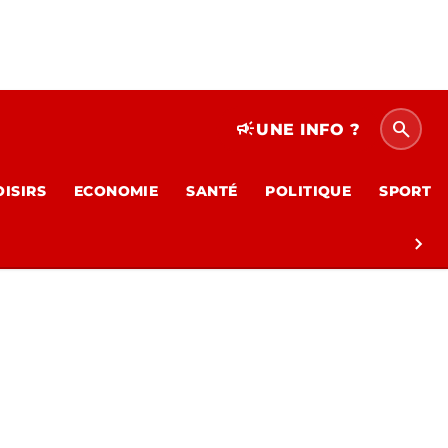
search
campaign
UNE INFO ?
OISIRS
ECONOMIE
SANTÉ
POLITIQUE
SPORT
chevron_right