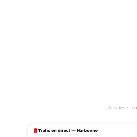
Accidents, bo
traffic
Trafic en direct — Narbonne