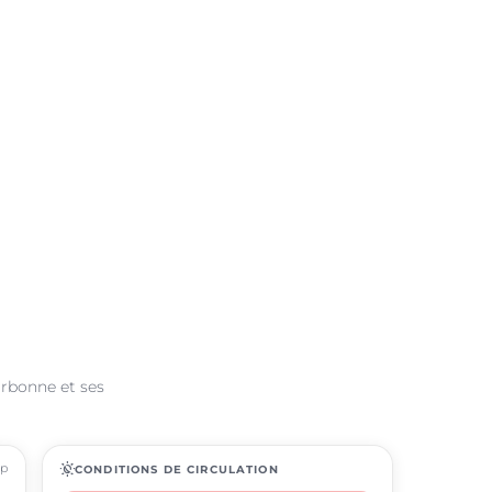
arbonne et ses
ap
routine
CONDITIONS DE CIRCULATION