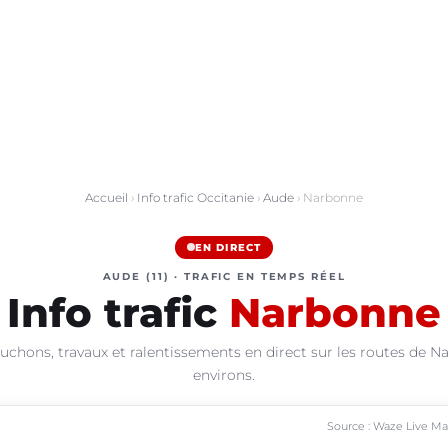
Accueil
›
Info trafic Occitanie
›
Aude
› Narbonne
EN DIRECT
AUDE (11) · TRAFIC EN TEMPS RÉEL
Info trafic
Narbonne
uchons, travaux et ralentissements en direct sur les routes de N
environs.
Source : Waze Live M