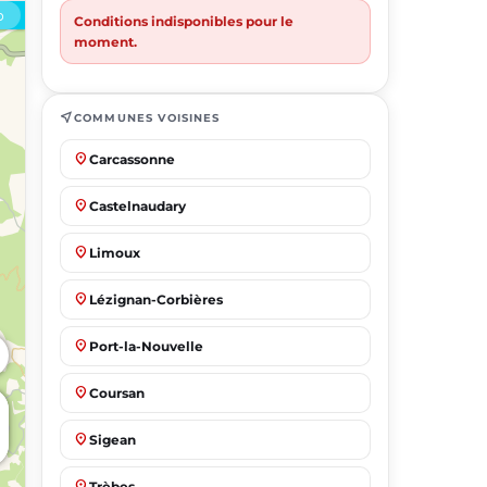
Conditions indisponibles pour le
moment.
near_me
COMMUNES VOISINES
place
Carcassonne
place
Castelnaudary
place
Limoux
place
Lézignan-Corbières
place
Port-la-Nouvelle
place
Coursan
place
Sigean
place
Trèbes