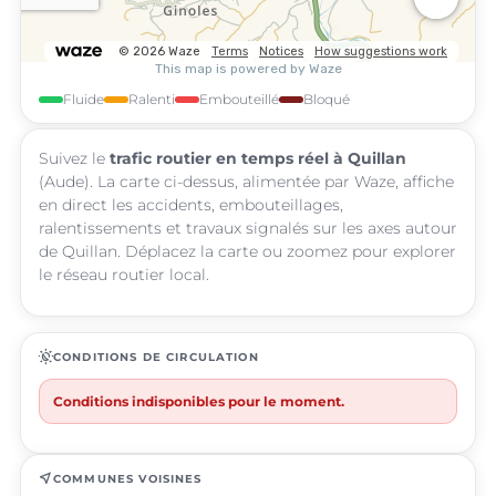
Fluide
Ralenti
Embouteillé
Bloqué
Suivez le
trafic routier en temps réel à Quillan
(Aude). La carte ci-dessus, alimentée par Waze, affiche
en direct les accidents, embouteillages,
ralentissements et travaux signalés sur les axes autour
de Quillan. Déplacez la carte ou zoomez pour explorer
le réseau routier local.
routine
CONDITIONS DE CIRCULATION
Conditions indisponibles pour le moment.
near_me
COMMUNES VOISINES