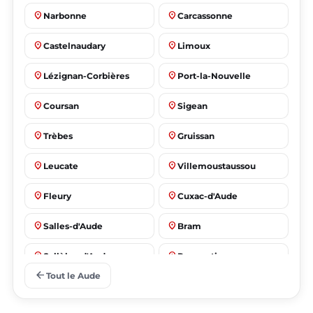
place
place
Narbonne
Carcassonne
place
place
Castelnaudary
Limoux
place
place
Lézignan-Corbières
Port-la-Nouvelle
place
place
Coursan
Sigean
place
place
Trèbes
Gruissan
place
place
Leucate
Villemoustaussou
place
place
Fleury
Cuxac-d'Aude
place
place
Salles-d'Aude
Bram
place
place
Sallèles-d'Aude
Pennautier
arrow_back
Tout le Aude