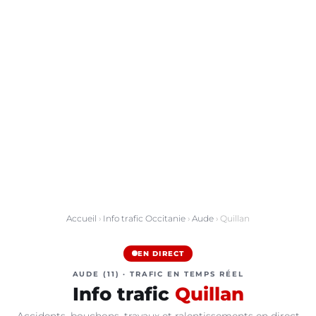
Accueil
›
Info trafic Occitanie
›
Aude
› Quillan
EN DIRECT
AUDE (11) · TRAFIC EN TEMPS RÉEL
Info trafic
Quillan
Accidents, bouchons, travaux et ralentissements en direct