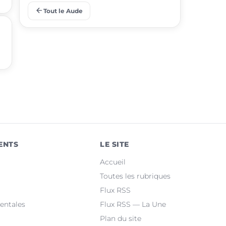
arrow_back
Tout le Aude
place
Leucate
place
Villemoustaussou
place
Fleury
place
Cuxac-d'Aude
place
Salles-d'Aude
place
Bram
ENTS
LE SITE
place
Sallèles-d'Aude
Accueil
place
Quillan
Toutes les rubriques
Flux RSS
place
Pennautier
entales
Flux RSS — La Une
Plan du site