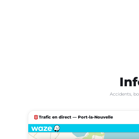
Inf
Accidents, bo
traffic
Trafic en direct — Port-la-Nouvelle