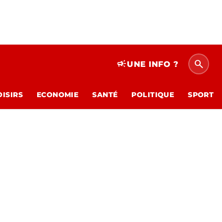
search
campaign
UNE INFO ?
OISIRS
ECONOMIE
SANTÉ
POLITIQUE
SPORT