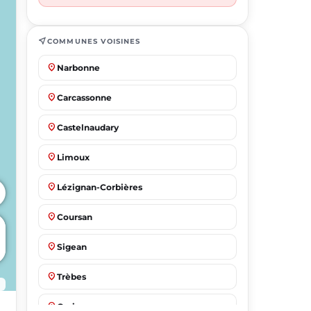
near_me
COMMUNES VOISINES
place
Narbonne
place
Carcassonne
place
Castelnaudary
place
Limoux
place
Lézignan-Corbières
place
Coursan
place
Sigean
place
Trèbes
place
Gruissan