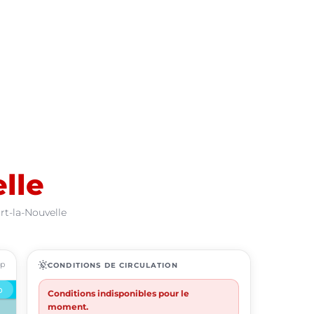
lle
rt-la-Nouvelle
ap
routine
CONDITIONS DE CIRCULATION
Conditions indisponibles pour le
moment.