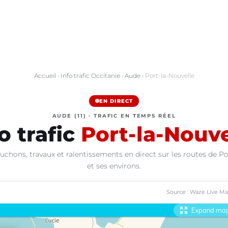
Accueil
›
Info trafic Occitanie
›
Aude
› Port-la-Nouvelle
EN DIRECT
AUDE (11) · TRAFIC EN TEMPS RÉEL
o trafic
Port-la-Nouve
uchons, travaux et ralentissements en direct sur les routes de Po
et ses environs.
Source : Waze Live M