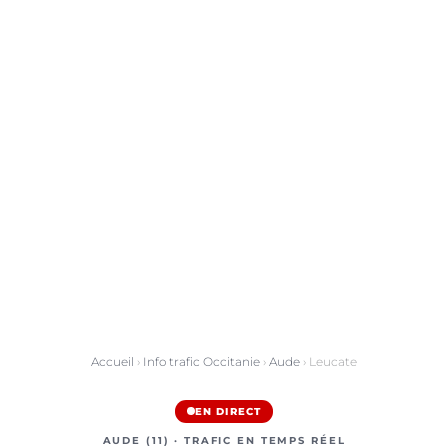
Accueil
›
Info trafic Occitanie
›
Aude
› Leucate
EN DIRECT
AUDE (11) · TRAFIC EN TEMPS RÉEL