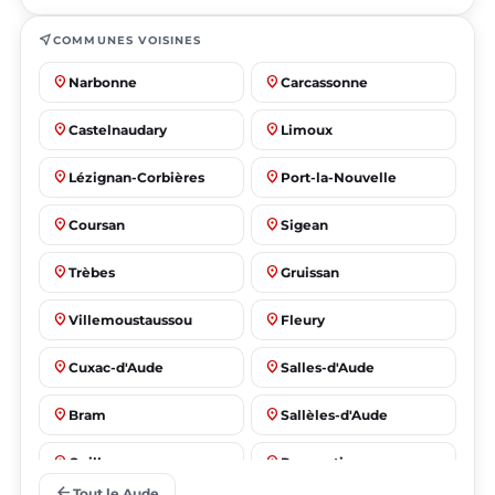
near_me
COMMUNES VOISINES
place
place
Narbonne
Carcassonne
place
place
Castelnaudary
Limoux
place
place
Lézignan-Corbières
Port-la-Nouvelle
place
place
Coursan
Sigean
place
place
Trèbes
Gruissan
place
place
Villemoustaussou
Fleury
place
place
Cuxac-d'Aude
Salles-d'Aude
place
place
Bram
Sallèles-d'Aude
place
place
Quillan
Pennautier
arrow_back
Tout le Aude