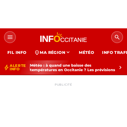
menu
search
expand_more
location_on
FIL INFO
MA RÉGION
MÉTÉO
INFO TRAF
Météo : à quand une baisse des
ALERTE
bolt
chevron_right
INFO
températures en Occitanie ? Les prévisions
PUBLICITÉ