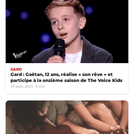
GARD
Gard : Gaëtan, 12 ans, réalise « son rêve » et
participe à la onzième saison de The Voice Kids
29 août 2025
3 min