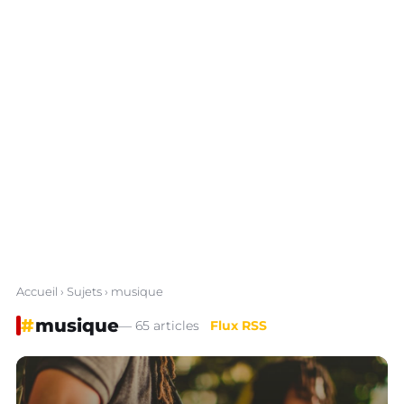
Accueil
›
Sujets
› musique
#
musique
— 65 articles
Flux RSS