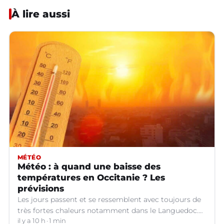
À lire aussi
MÉTÉO
Météo : à quand une baisse des
températures en Occitanie ? Les
prévisions
Les jours passent et se ressemblent avec toujours de
très fortes chaleurs notamment dans le Languedoc.
Jusqu’à quand ?
il y a 10 h
1 min