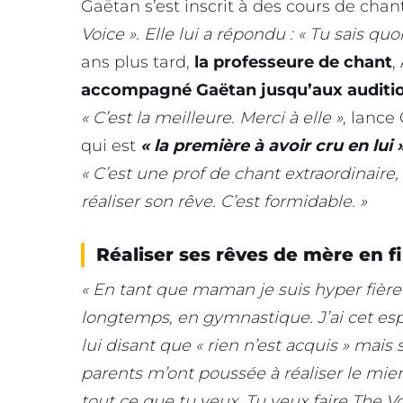
Gaëtan s’est inscrit à des cours de chan
Voice ». Elle lui a répondu : « Tu sais qu
ans plus tard,
la professeure de chant
,
accompagné Gaëtan jusqu’aux auditions
« C’est la meilleure. Merci à elle »
, lance
qui est
« la première à avoir cru en lui 
« C’est une prof de chant extraordinaire
réaliser son rêve. C’est formidable. »
Réaliser ses rêves de mère en fi
« En tant que maman je suis hyper fière de
longtemps, en gymnastique. J’ai cet es
lui disant que « rien n’est acquis » mais 
parents m’ont poussée à réaliser le mien. 
tout ce que tu veux. Tu veux faire The Voi