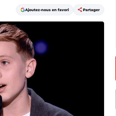
share
Ajoutez-nous en favori
Partager