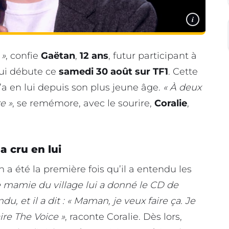
i
 »
, confie
Gaëtan
,
12 ans
, futur participant à
qui débute ce
samedi 30 août sur TF1
. Cette
’a en lui depuis son plus jeune âge.
« À deux
e »
, se remémore, avec le sourire,
Coralie
,
a cru en lui
a été la première fois qu’il a entendu les
 mamie du village lui a donné le CD de
u, et il a dit : « Maman, je veux faire ça. Je
ire The Voice »
, raconte Coralie. Dès lors,