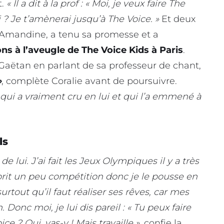
t.
« Il a dit à la prof : « Moi, je veux faire The
oi ? Je t’amènerai jusqu’à The Voice. »
Et deux
 Amandine, a tenu sa promesse et a
 à l’aveugle de The Voice Kids à Paris
.
 Gaëtan en parlant de sa professeur de chant,
»
, complète Coralie avant de poursuivre.
, qui a vraiment cru en lui et qui l’a emmené à
ls
 lui. J’ai fait les Jeux Olympiques il y a très
prit un peu compétition donc je le pousse en
surtout qu’il faut réaliser ses rêves, car mes
Donc moi, je lui dis pareil : « Tu peux faire
ce ? Oui, vas-y ! Mais travaille »
, confie la