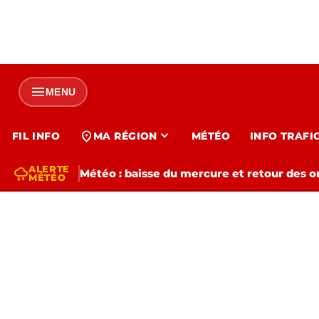
menu
MENU
expand_more
location_on
FIL INFO
MA RÉGION
MÉTÉO
INFO TRAFI
ALERTE
thunderstorm
Météo : baisse du mercure et retour des o
MÉTÉO