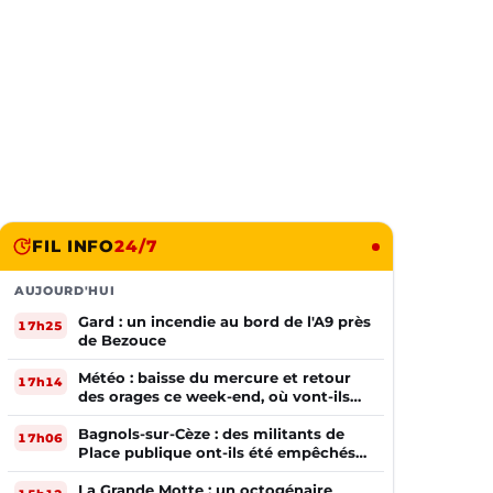
FIL INFO
24/7
AUJOURD'HUI
Gard : un incendie au bord de l'A9 près
17h25
de Bezouce
Météo : baisse du mercure et retour
17h14
des orages ce week-end, où vont-ils
frapper ?
Bagnols-sur-Cèze : des militants de
17h06
Place publique ont-ils été empêchés
de tracter par la mairie ?
La Grande Motte : un octogénaire