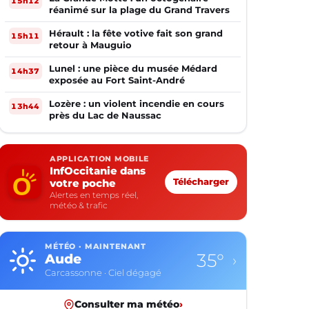
15h12
réanimé sur la plage du Grand Travers
Hérault : la fête votive fait son grand
15h11
retour à Mauguio
Lunel : une pièce du musée Médard
14h37
exposée au Fort Saint-André
Lozère : un violent incendie en cours
13h44
près du Lac de Naussac
APPLICATION MOBILE
InfOccitanie dans
votre poche
Télécharger
Alertes en temps réel,
météo & trafic
MÉTÉO · MAINTENANT
35°
Aude
›
Carcassonne · Ciel dégagé
Consulter ma météo
›