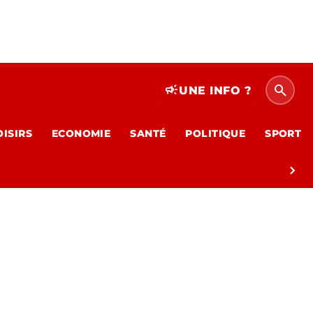
search
campaign
UNE INFO ?
OISIRS
ECONOMIE
SANTÉ
POLITIQUE
SPORT
chevron_right