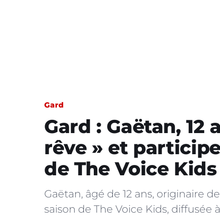
Gard
Gard : Gaëtan, 12 a
rêve » et particip
de The Voice Kids
Gaëtan, âgé de 12 ans, originaire 
saison de The Voice Kids, diffusée à