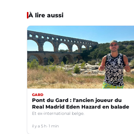
À lire aussi
GARD
Pont du Gard : l'ancien joueur du
Real Madrid Eden Hazard en balade
Et ex-international belge.
il y a 5 h
1 min