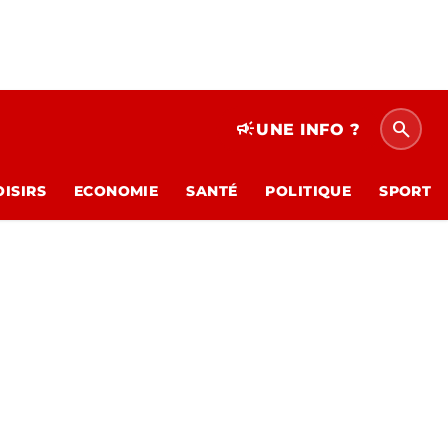
search
campaign
UNE INFO ?
OISIRS
ECONOMIE
SANTÉ
POLITIQUE
SPORT