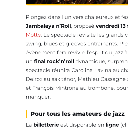
Plongez dans l’univers chaleureux et fe
Jambalaya n’Roll
, proposé
vendredi 13 
Motte
. Le spectacle revisite les grands
swing, blues et grooves entraînants. Pl
évènement fera revivre l’esprit du jazz à
un
final rock’n’roll
dynamique, surprenan
spectacle réunira Carolina Lavina au c
Delrox au sax ténor, Mathieu Cassagne à
et François Mintrone au trombone, pour 
manquer.
Pour tous les amateurs de jazz
La
billetterie
est disponible en
ligne
(cl