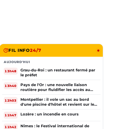
FIL INFO
24/7
AUJOURD'HUI
Grau-du-Roi : un restaurant fermé par
13h48
le préfet
Pays de l'Or : une nouvelle liaison
13h40
routière pour fluidifier les accès au
PIOM
Montpellier : il vole un sac au bord
12h03
d'une piscine d'hôtel et revient sur les
lieux le lendemain
Lozère : un incendie en cours
11h47
Nîmes : le Festival international de
11h42