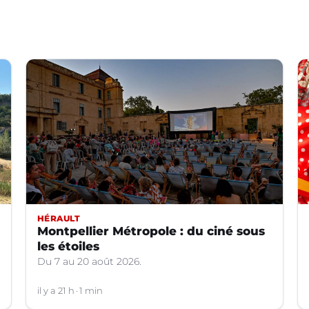
HÉRAULT
Montpellier Métropole : du ciné sous
les étoiles
Du 7 au 20 août 2026.
il y a 21 h
1 min