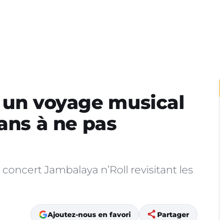
 un voyage musical
ans à ne pas
le concert Jambalaya n’Roll revisitant les
share
Ajoutez-nous en favori
Partager