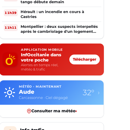
tango débute demain
Hérault : un incendie en cours à
11h39
Castries
Montpellier : deux suspects interpellés
11h11
après le cambriolage d'un logement
occupé
APPLICATION MOBILE
InfOccitanie dans
votre poche
Télécharger
Alertes en temps réel,
météo & trafic
MÉTÉO · MAINTENANT
32°
Aude
›
Carcassonne · Ciel dégagé
Consulter ma météo
›