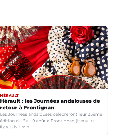
HÉRAULT
Hérault : les Journées andalouses de
retour à Frontignan
Les Journées andalouses célèbreront leur 35ème
édition du 6 au 9 août à Frontignan (Hérault).
il y a 22 h
1 min