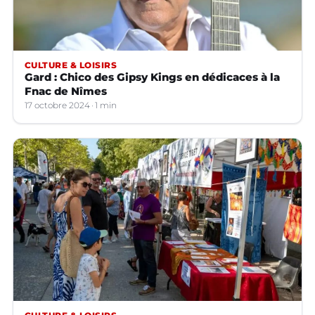
CULTURE & LOISIRS
Gard : Chico des Gipsy Kings en dédicaces à la
Fnac de Nîmes
17 octobre 2024
1 min