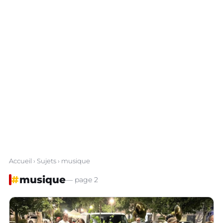
Accueil
›
Sujets
› musique
#
musique
— page 2