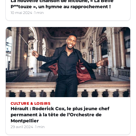
La nouvelle chanson de Ricoune, « La Belle
P**touze », un hymne au rapprochement !
10 mai 2024
1 min
CULTURE & LOISIRS
Hérault : Roderick Cox, le plus jeune chef
permanent à la tête de l’Orchestre de
Montpellier
29 avril 2024
1 min