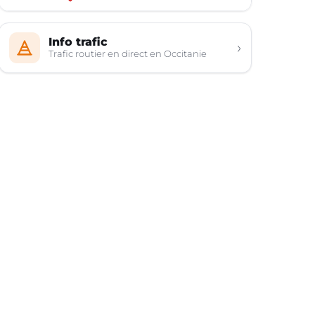
Info trafic
›
Trafic routier en direct en Occitanie