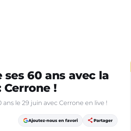
 ses 60 ans avec la
 Cerrone !
ans le 29 juin avec Cerrone en live !
share
Ajoutez-nous en favori
Partager