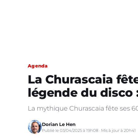
Agenda
La Churascaia fête
légende du disco :
La mythique Churascaia fête ses 60 
Dorian Le Hen
Publié le 03/04/2025 à 19h08 · Mis à jour à 20h41