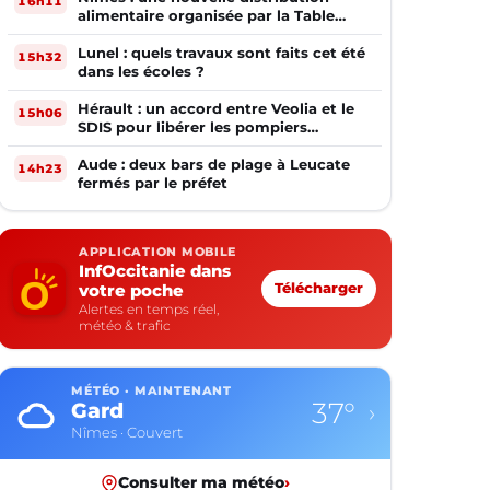
16h11
alimentaire organisée par la Table
Ouverte
Lunel : quels travaux sont faits cet été
15h32
dans les écoles ?
Hérault : un accord entre Veolia et le
15h06
SDIS pour libérer les pompiers
volontaires
Aude : deux bars de plage à Leucate
14h23
fermés par le préfet
APPLICATION MOBILE
InfOccitanie dans
votre poche
Télécharger
Alertes en temps réel,
météo & trafic
MÉTÉO · MAINTENANT
37°
Gard
›
Nîmes · Couvert
Consulter ma météo
›