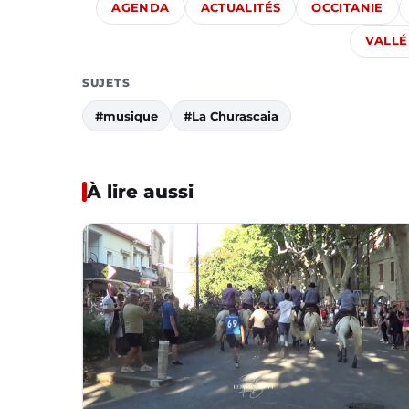
AGENDA
ACTUALITÉS
OCCITANIE
VALLÉ
SUJETS
#musique
#La Churascaia
À lire aussi