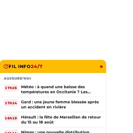
FIL INFO
24/7
AUJOURD'HUI
Météo : à quand une baisse des
17h25
températures en Occitanie ? Les
prévisions
Gard : une jeune femme blessée après
17h14
un accident en rivière
Hérault : la fête de Marseillan de retour
16h19
du 15 au 18 août
Nîmes : une nouvelle distribution