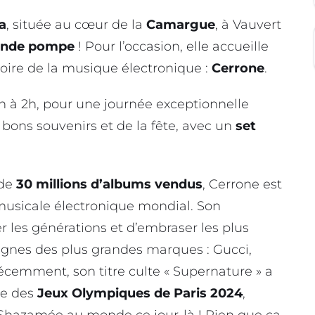
a
, située au cœur de la
Camargue
, à Vauvert
rande pompe
! Pour l’occasion, elle accueille
stoire de la musique électronique :
Cerrone
.
h à 2h, pour une journée exceptionnelle
 bons souvenirs et de la fête, avec un
set
 de
30 millions d’albums vendus
, Cerrone est
musicale électronique mondial. Son
r les générations et d’embraser les plus
nes des plus grandes marques : Gucci,
Récemment, son titre culte « Supernature » a
re des
Jeux Olympiques
de Paris 2024
,
Shazamée au monde ce jour-là ! Rien que ça