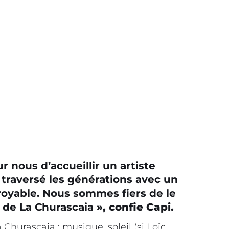
r nous d’accueillir un artiste
raversé les générations avec un
croyable. Nous sommes fiers de le
e de La Churascaia
», confie Capi.
hurascaia : musique, soleil (si Loïc