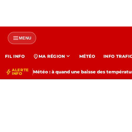
menu
MENU
expand_more
location_on
FIL INFO
MA RÉGION
MÉTÉO
INFO TRAFI
ALERTE
bolt
Météo : à quand une baisse des températur
INFO