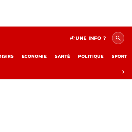
search
campaign
UNE INFO ?
OISIRS
ECONOMIE
SANTÉ
POLITIQUE
SPORT
chevron_right