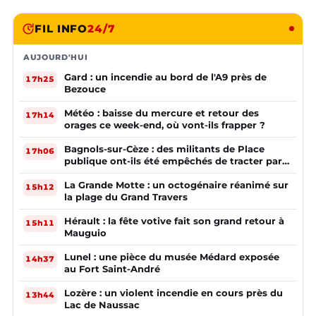
FIL INFO
24/7
AUJOURD'HUI
Gard : un incendie au bord de l'A9 près de
17h25
Bezouce
Météo : baisse du mercure et retour des
17h14
orages ce week-end, où vont-ils frapper ?
Bagnols-sur-Cèze : des militants de Place
17h06
publique ont-ils été empêchés de tracter par
la mairie ?
La Grande Motte : un octogénaire réanimé sur
15h12
la plage du Grand Travers
Hérault : la fête votive fait son grand retour à
15h11
Mauguio
Lunel : une pièce du musée Médard exposée
14h37
au Fort Saint-André
Lozère : un violent incendie en cours près du
13h44
Lac de Naussac