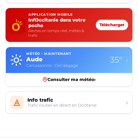
APPLICATION MOBILE
InfOccitanie dans votre
poche
Télécharger
Alertes en temps réel, météo &
trafic
MÉTÉO · MAINTENANT
35°
Aude
›
Carcassonne · Ciel dégagé
Consulter ma météo
›
Info trafic
›
Trafic routier en direct en Occitanie