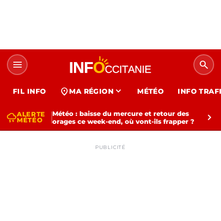
menu
search
expand_more
location_on
FIL INFO
MA RÉGION
MÉTÉO
INFO TRAF
Météo : baisse du mercure et retour des
ALERTE
thunderstorm
chevron_right
MÉTÉO
orages ce week-end, où vont-ils frapper ?
PUBLICITÉ