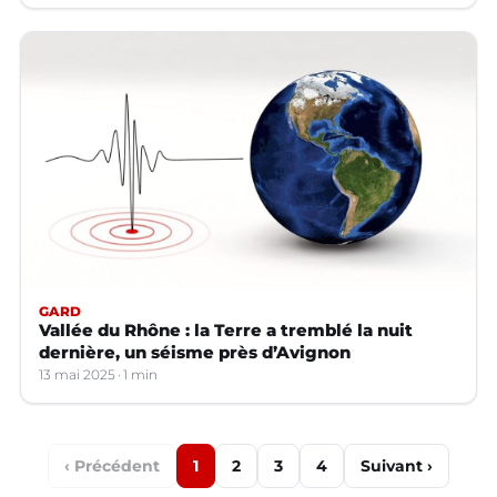
GARD
Vallée du Rhône : la Terre a tremblé la nuit
dernière, un séisme près d’Avignon
13 mai 2025
1 min
‹ Précédent
1
2
3
4
Suivant ›