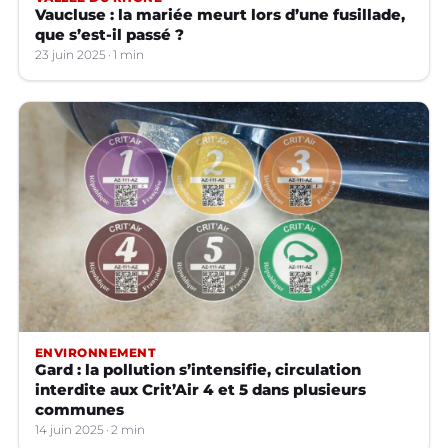
Vaucluse : la mariée meurt lors d’une fusillade,
que s’est-il passé ?
23 juin 2025
1 min
ENVIRONNEMENT
Gard : la pollution s’intensifie, circulation
interdite aux Crit’Air 4 et 5 dans plusieurs
communes
14 juin 2025
2 min