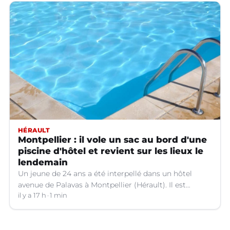
HÉRAULT
Montpellier : il vole un sac au bord d'une
piscine d'hôtel et revient sur les lieux le
lendemain
Un jeune de 24 ans a été interpellé dans un hôtel
avenue de Palavas à Montpellier (Hérault). Il est
suspecté d'avoir volé le sac d'une cliente.
il y a 17 h
1 min