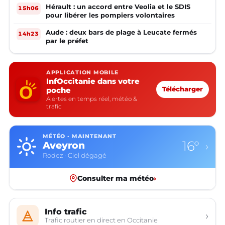
Hérault : un accord entre Veolia et le SDIS
15h06
pour libérer les pompiers volontaires
Aude : deux bars de plage à Leucate fermés
14h23
par le préfet
APPLICATION MOBILE
InfOccitanie dans votre
poche
Télécharger
Alertes en temps réel, météo &
trafic
MÉTÉO · MAINTENANT
16°
Aveyron
›
Rodez · Ciel dégagé
Consulter ma météo
›
Info trafic
›
Trafic routier en direct en Occitanie