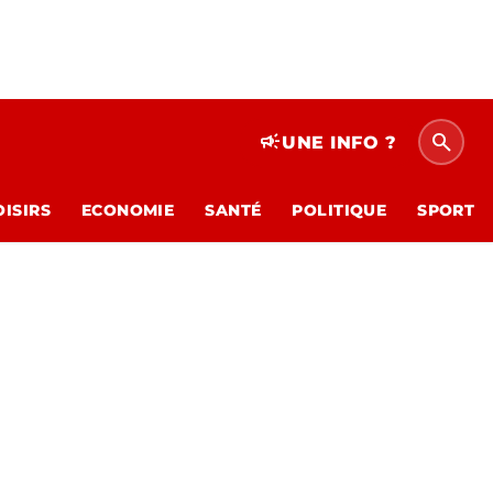
search
campaign
UNE INFO ?
OISIRS
ECONOMIE
SANTÉ
POLITIQUE
SPORT