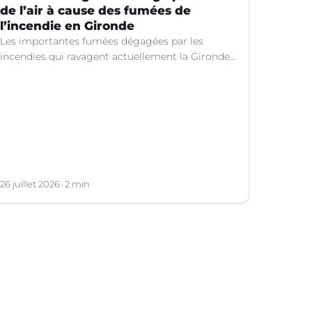
de l’air à cause des fumées de
l’incendie en Gironde
Les importantes fumées dégagées par les
incendies qui ravagent actuellement la Gironde
continuent de se propager vers le sud-est de la
France.
26 juillet 2026
2 min