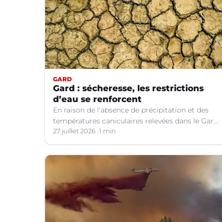
GARD
Gard : sécheresse, les restrictions
d’eau se renforcent
En raison de l'absence de précipitation et des
températures caniculaires relevées dans le Gard
depuis le 1er juillet, la situation hydrologique du
27 juillet 2026
1 min
département s'aggrave.