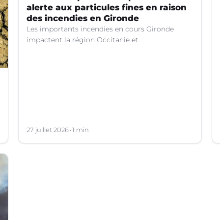
alerte aux particules fines en raison
des incendies en Gironde
Les importants incendies en cours Gironde
impactent la région Occitanie et
particulièrement le département du Gard. Les
fumées générées par ces feux entraînent une
dégradation de la qualité de l’air en raison des
concentrations de particules en suspension
(PM10) atteignent des niveaux préoccupants.
27 juillet 2026
1 min