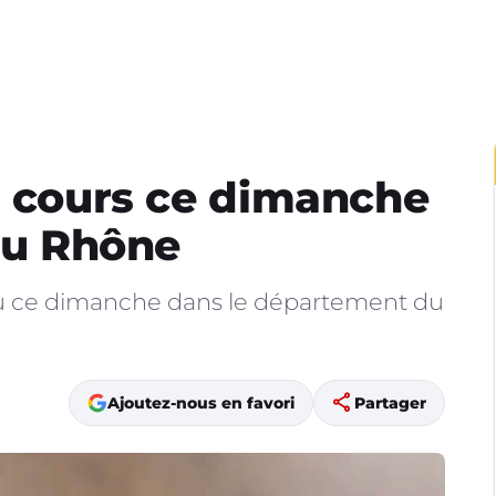
n cours ce dimanche
 du Rhône
eu ce dimanche dans le département du
share
Ajoutez-nous en favori
Partager