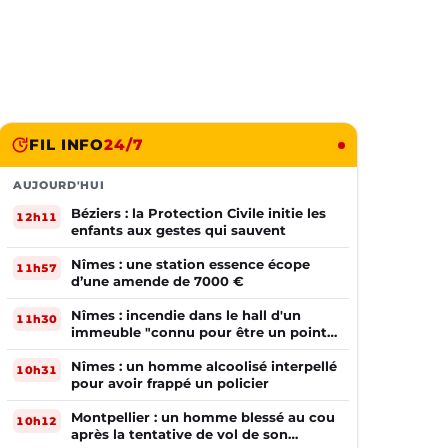
FIL INFO
24/7
AUJOURD'HUI
Béziers : la Protection Civile initie les
12h11
enfants aux gestes qui sauvent
Nîmes : une station essence écope
11h57
d’une amende de 7000 €
Nîmes : incendie dans le hall d'un
11h30
immeuble "connu pour être un point
de deal"
Nîmes : un homme alcoolisé interpellé
10h31
pour avoir frappé un policier
Montpellier : un homme blessé au cou
10h12
après la tentative de vol de son