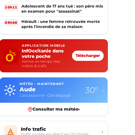
téléphone
Adolescent de 17 ans tué : son père mis
10h11
en examen pour "assassinat"
Hérault : une femme retrouvée morte
09h56
après l'incendie de sa maison
APPLICATION MOBILE
InfOccitanie dans
votre poche
Télécharger
Alertes en temps réel,
météo & trafic
MÉTÉO · MAINTENANT
30°
Aude
›
Carcassonne · Ciel dégagé
Consulter ma météo
›
Info trafic
›
Trafic routier en direct en Occitanie