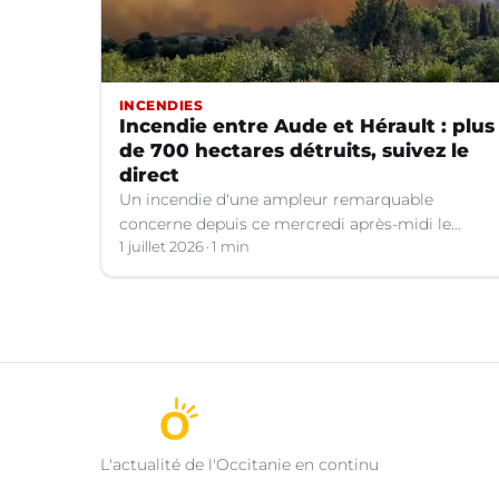
INCENDIES
Incendie entre Aude et Hérault : plus
de 700 hectares détruits, suivez le
direct
Un incendie d'une ampleur remarquable
concerne depuis ce mercredi après-midi le
Minervois aux confins de l'Aude et de l'Hérault.
1 juillet 2026
1 min
L'actualité de l'Occitanie en continu