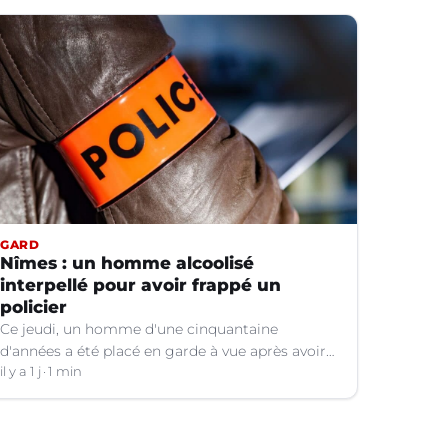
GARD
Nîmes : un homme alcoolisé
interpellé pour avoir frappé un
policier
Ce jeudi, un homme d'une cinquantaine
d'années a été placé en garde à vue après avoir
frappé un policier hors service à Nîmes (Gard).
il y a 1 j
1 min