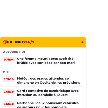
FIL INFO
24/7
AUJOURD'HUI
Une femme meurt après avoir été
07h04
brûlée avec son bébé par son mari
HIER
Météo : des orages attendus ce
17h10
dimanche en Occitanie, les prévisions
Gard : tentative de cambriolage avec
16h39
intrusion au domicile à Sauzet
Narbonne : deux nouveaux véhicules
16h10
de secours pour les pompiers