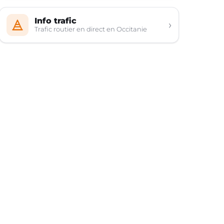
Info trafic
›
Trafic routier en direct en Occitanie