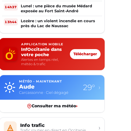
Lunel : une pièce du musée Médard
14h37
exposée au Fort Saint-André
Lozère : un violent incendie en cours
13h44
près du Lac de Naussac
APPLICATION MOBILE
InfOccitanie dans
votre poche
Télécharger
Alertes en temps réel,
météo & trafic
MÉTÉO · MAINTENANT
29°
Aude
›
Carcassonne · Ciel dégagé
Consulter ma météo
›
Info trafic
›
Trafic routier en direct en Occitanie