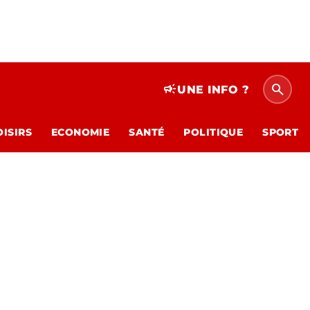
search
campaign
UNE INFO ?
OISIRS
ECONOMIE
SANTÉ
POLITIQUE
SPORT