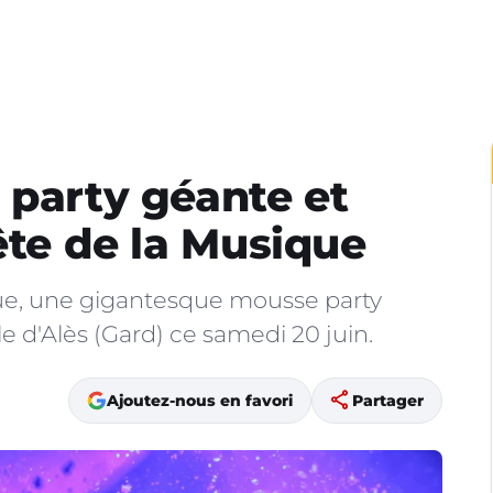
 party géante et
ête de la Musique
que, une gigantesque mousse party
le d'Alès (Gard) ce samedi 20 juin.
share
Ajoutez-nous en favori
Partager