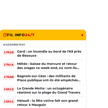
FIL INFO
24/7
AUJOURD'HUI
Gard : un incendie au bord de l'A9 près
17h25
de Bezouce
Météo : baisse du mercure et retour
17h14
des orages ce week-end, où vont-ils
frapper ?
Bagnols-sur-Cèze : des militants de
17h06
Place publique ont-ils été empêchés
de tracter par la mairie ?
La Grande Motte : un octogénaire
15h12
réanimé sur la plage du Grand Travers
Hérault : la fête votive fait son grand
15h11
retour à Mauguio