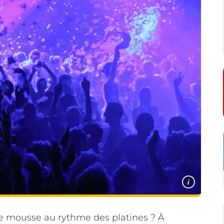
i
e mousse au rythme des platines ? À