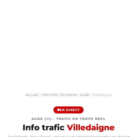
Accueil
›
Info trafic Occitanie
›
Aude
› Villedaigne
EN DIRECT
AUDE (11) · TRAFIC EN TEMPS RÉEL
Info trafic
Villedaigne
Accidents, bouchons, travaux et ralentissements en direct