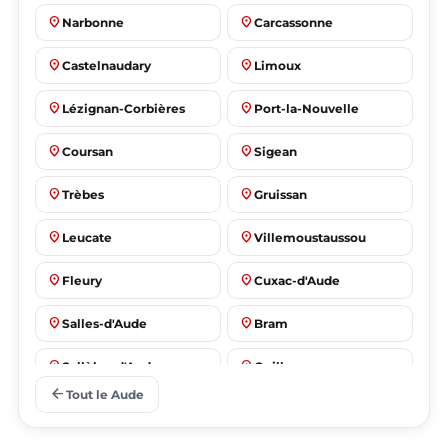
place
place
Narbonne
Carcassonne
place
place
Castelnaudary
Limoux
place
place
Lézignan-Corbières
Port-la-Nouvelle
place
place
Coursan
Sigean
place
place
Trèbes
Gruissan
place
place
Leucate
Villemoustaussou
place
place
Fleury
Cuxac-d'Aude
place
place
Salles-d'Aude
Bram
place
place
Sallèles-d'Aude
Quillan
arrow_back
Tout le Aude