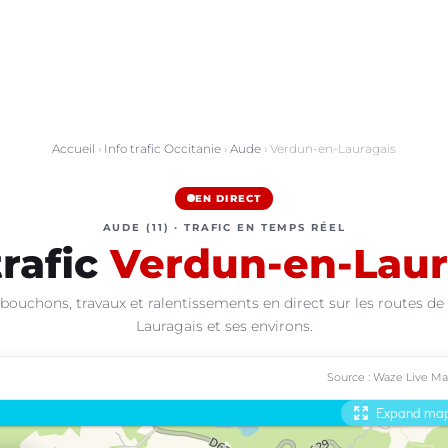
Accueil
›
Info trafic Occitanie
›
Aude
› Verdun-en-Lauragais
EN DIRECT
AUDE (11) · TRAFIC EN TEMPS RÉEL
trafic
Verdun-en-Laur
 bouchons, travaux et ralentissements en direct sur les routes de
Lauragais et ses environs.
Source : Waze Live M