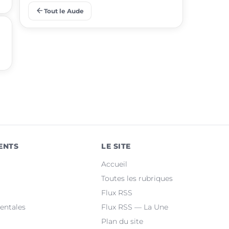
arrow_back
Tout le Aude
place
Gruissan
place
Leucate
place
Villemoustaussou
place
Fleury
place
Cuxac-d'Aude
place
Salles-d'Aude
ENTS
LE SITE
place
Bram
Accueil
place
Sallèles-d'Aude
Toutes les rubriques
Flux RSS
place
Quillan
entales
Flux RSS — La Une
Plan du site