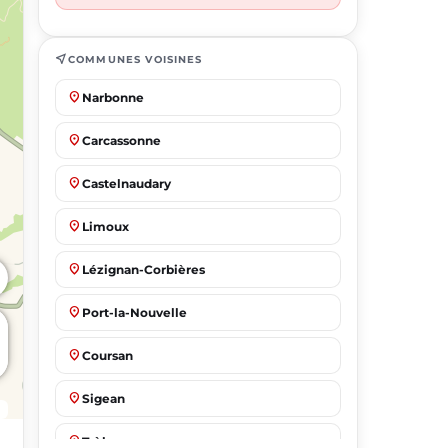
near_me
COMMUNES VOISINES
place
Narbonne
place
Carcassonne
place
Castelnaudary
place
Limoux
place
Lézignan-Corbières
place
Port-la-Nouvelle
place
Coursan
place
Sigean
place
Trèbes