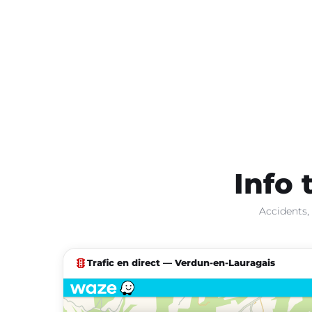
Info 
Accidents,
traffic
Trafic en direct — Verdun-en-Lauragais