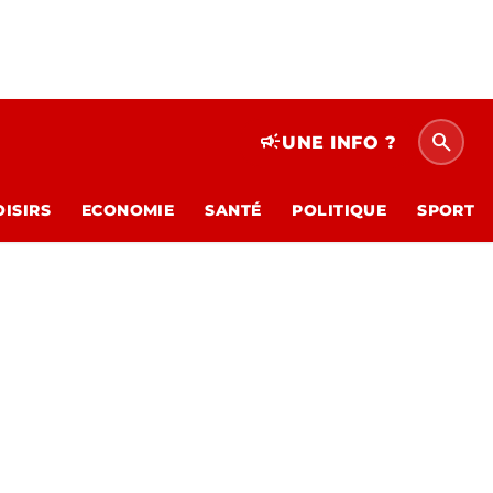
search
campaign
UNE INFO ?
OISIRS
ECONOMIE
SANTÉ
POLITIQUE
SPORT