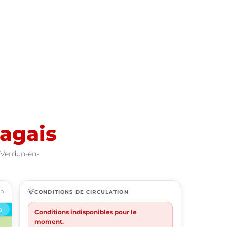
agais
 Verdun-en-
ap
routine
CONDITIONS DE CIRCULATION
Conditions indisponibles pour le
moment.