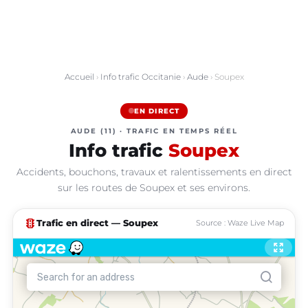
Accueil
›
Info trafic Occitanie
›
Aude
› Soupex
EN DIRECT
AUDE (11) · TRAFIC EN TEMPS RÉEL
Info trafic
Soupex
Accidents, bouchons, travaux et ralentissements en direct
sur les routes de Soupex et ses environs.
traffic
Trafic en direct — Soupex
Source : Waze Live Map