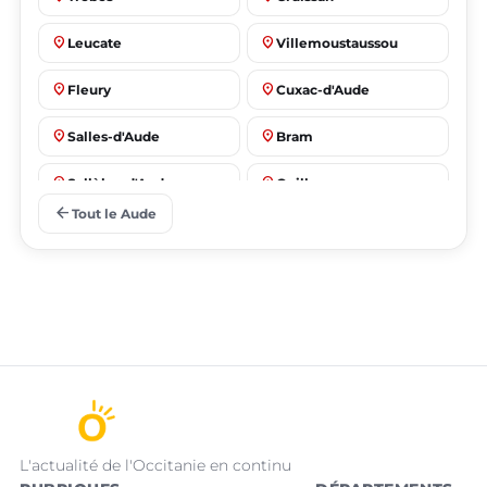
place
place
Leucate
Villemoustaussou
place
place
Fleury
Cuxac-d'Aude
place
place
Salles-d'Aude
Bram
place
place
Sallèles-d'Aude
Quillan
arrow_back
Tout le Aude
L'actualité de l'Occitanie en continu