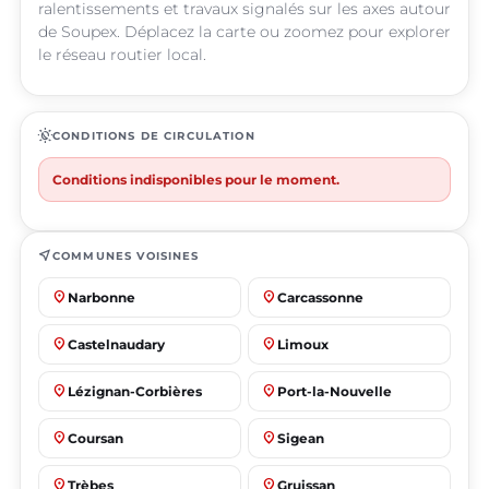
ralentissements et travaux signalés sur les axes autour
de Soupex. Déplacez la carte ou zoomez pour explorer
le réseau routier local.
routine
CONDITIONS DE CIRCULATION
Conditions indisponibles pour le moment.
near_me
COMMUNES VOISINES
place
place
Narbonne
Carcassonne
place
place
Castelnaudary
Limoux
place
place
Lézignan-Corbières
Port-la-Nouvelle
place
place
Coursan
Sigean
place
place
Trèbes
Gruissan