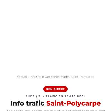
Accueil
›
Info trafic Occitanie
›
Aude
› Saint-Polycarpe
EN DIRECT
AUDE (11) · TRAFIC EN TEMPS RÉEL
Info trafic
Saint-Polycarpe
Accidents, bouchons, travaux et ralentissements en direct