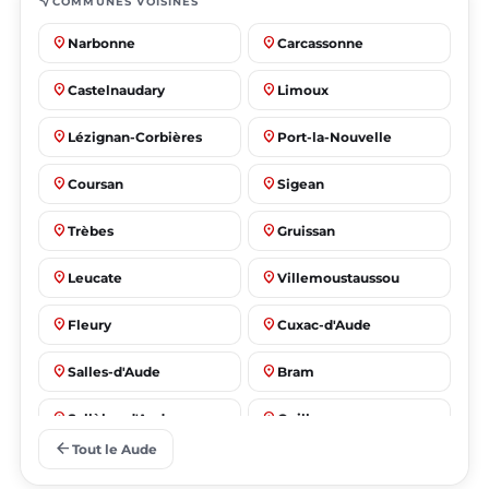
near_me
COMMUNES VOISINES
place
place
Narbonne
Carcassonne
place
place
Castelnaudary
Limoux
place
place
Lézignan-Corbières
Port-la-Nouvelle
place
place
Coursan
Sigean
place
place
Trèbes
Gruissan
place
place
Leucate
Villemoustaussou
place
place
Fleury
Cuxac-d'Aude
place
place
Salles-d'Aude
Bram
place
place
Sallèles-d'Aude
Quillan
arrow_back
Tout le Aude