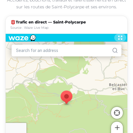
sur les routes de Saint-Polycarpe et ses environs.
traffic
Trafic en direct — Saint-Polycarpe
Source : Waze Live Map