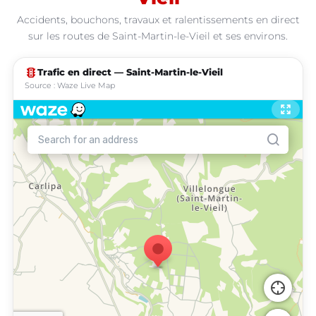
Accidents, bouchons, travaux et ralentissements en direct
sur les routes de Saint-Martin-le-Vieil et ses environs.
traffic
Trafic en direct — Saint-Martin-le-Vieil
Source : Waze Live Map