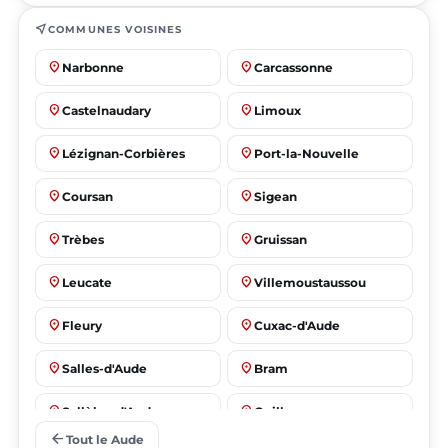
near_me
COMMUNES VOISINES
place
place
Narbonne
Carcassonne
place
place
Castelnaudary
Limoux
place
place
Lézignan-Corbières
Port-la-Nouvelle
place
place
Coursan
Sigean
place
place
Trèbes
Gruissan
place
place
Leucate
Villemoustaussou
place
place
Fleury
Cuxac-d'Aude
place
place
Salles-d'Aude
Bram
place
place
Sallèles-d'Aude
Quillan
arrow_back
Tout le Aude