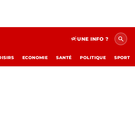
search
campaign
UNE INFO ?
OISIRS
ECONOMIE
SANTÉ
POLITIQUE
SPORT