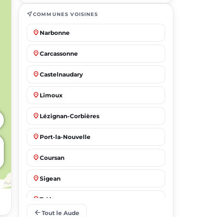
near_me
COMMUNES VOISINES
place
Narbonne
place
Carcassonne
place
Castelnaudary
place
Limoux
place
Lézignan-Corbières
place
Port-la-Nouvelle
place
Coursan
place
Sigean
place
Trèbes
arrow_back
Tout le Aude