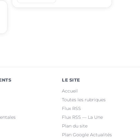
place
Gruissan
place
Leucate
place
Villemoustaussou
place
Fleury
place
Cuxac-d'Aude
place
Salles-d'Aude
ENTS
LE SITE
place
Bram
Accueil
place
Sallèles-d'Aude
Toutes les rubriques
Flux RSS
place
Quillan
entales
Flux RSS — La Une
Plan du site
Plan Google Actualités