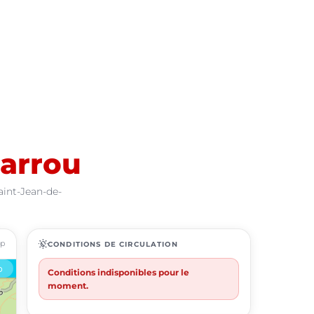
Barrou
aint-Jean-de-
ap
routine
CONDITIONS DE CIRCULATION
Conditions indisponibles pour le
moment.