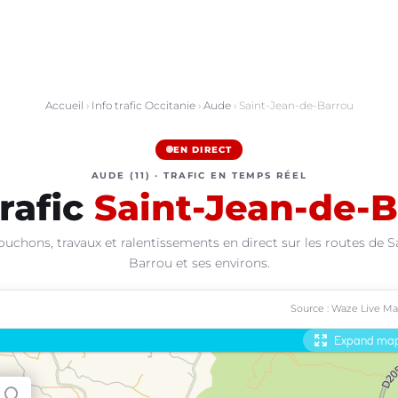
Accueil
›
Info trafic Occitanie
›
Aude
› Saint-Jean-de-Barrou
EN DIRECT
AUDE (11) · TRAFIC EN TEMPS RÉEL
trafic
Saint-Jean-de-
ouchons, travaux et ralentissements en direct sur les routes de S
Barrou et ses environs.
Source : Waze Live M