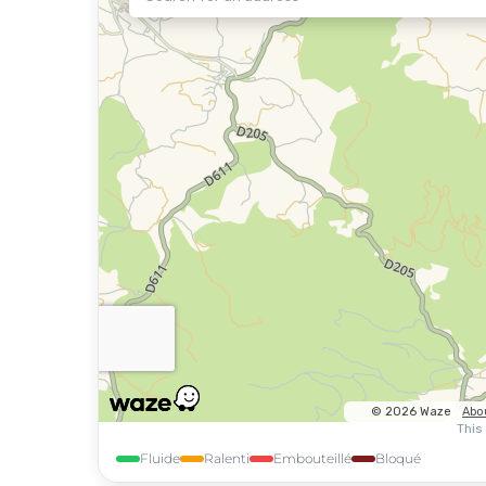
Fluide
Ralenti
Embouteillé
Bloqué