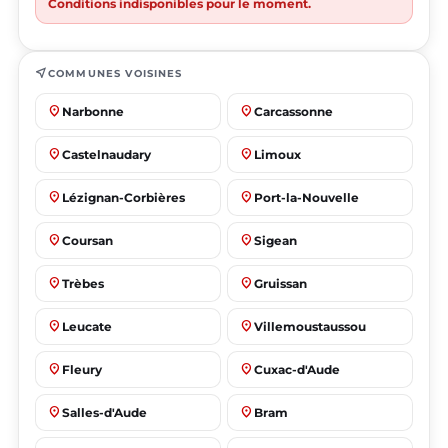
Conditions indisponibles pour le moment.
near_me
COMMUNES VOISINES
place
place
Narbonne
Carcassonne
place
place
Castelnaudary
Limoux
place
place
Lézignan-Corbières
Port-la-Nouvelle
place
place
Coursan
Sigean
place
place
Trèbes
Gruissan
place
place
Leucate
Villemoustaussou
place
place
Fleury
Cuxac-d'Aude
place
place
Salles-d'Aude
Bram