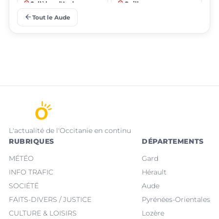
place
place
Sallèles-d'Aude
Quillan
arrow_back
Tout le Aude
L'actualité de l'Occitanie en continu
RUBRIQUES
DÉPARTEMENTS
MÉTÉO
Gard
INFO TRAFIC
Hérault
SOCIÉTÉ
Aude
FAITS-DIVERS / JUSTICE
Pyrénées-Orientales
CULTURE & LOISIRS
Lozère