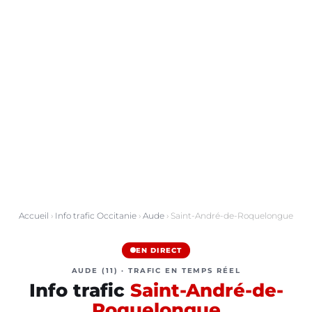
Accueil
›
Info trafic Occitanie
›
Aude
› Saint-André-de-Roquelongue
EN DIRECT
AUDE (11) · TRAFIC EN TEMPS RÉEL
Info trafic
Saint-André-de-
Roquelongue