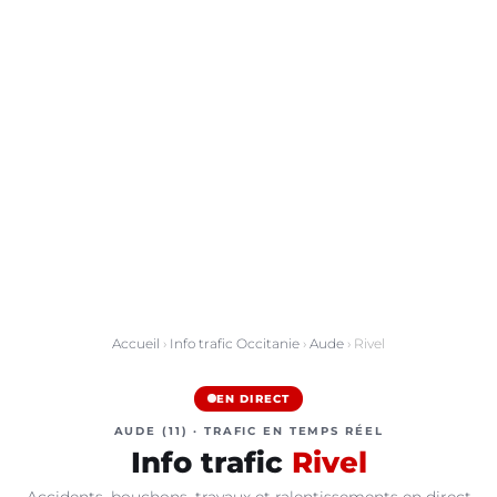
Accueil
›
Info trafic Occitanie
›
Aude
› Rivel
EN DIRECT
AUDE (11) · TRAFIC EN TEMPS RÉEL
Info trafic
Rivel
Accidents, bouchons, travaux et ralentissements en direct