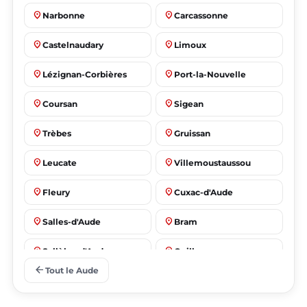
place
place
Narbonne
Carcassonne
place
place
Castelnaudary
Limoux
place
place
Lézignan-Corbières
Port-la-Nouvelle
place
place
Coursan
Sigean
place
place
Trèbes
Gruissan
place
place
Leucate
Villemoustaussou
place
place
Fleury
Cuxac-d'Aude
place
place
Salles-d'Aude
Bram
place
place
Sallèles-d'Aude
Quillan
arrow_back
Tout le Aude