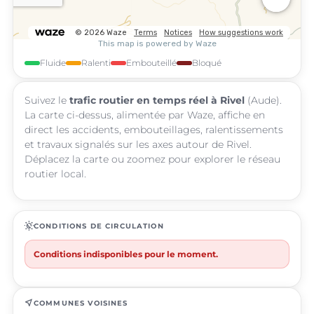
Fluide
Ralenti
Embouteillé
Bloqué
Suivez le
trafic routier en temps réel à Rivel
(Aude).
La carte ci-dessus, alimentée par Waze, affiche en
direct les accidents, embouteillages, ralentissements
et travaux signalés sur les axes autour de Rivel.
Déplacez la carte ou zoomez pour explorer le réseau
routier local.
routine
CONDITIONS DE CIRCULATION
Conditions indisponibles pour le moment.
near_me
COMMUNES VOISINES