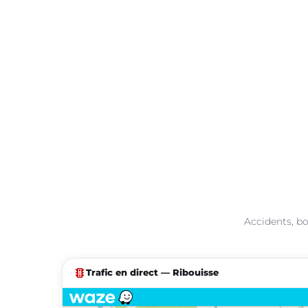
Accidents, bo
traffic
Trafic en direct — Ribouisse