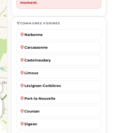
moment.
near_me
COMMUNES VOISINES
place
Narbonne
place
Carcassonne
place
Castelnaudary
place
Limoux
place
Lézignan-Corbières
place
Port-la-Nouvelle
place
Coursan
place
Sigean