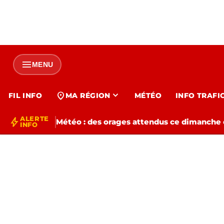
menu
MENU
expand_more
location_on
FIL INFO
MA RÉGION
MÉTÉO
INFO TRAFI
ALERTE
bolt
Météo : des orages attendus ce dimanche e
INFO