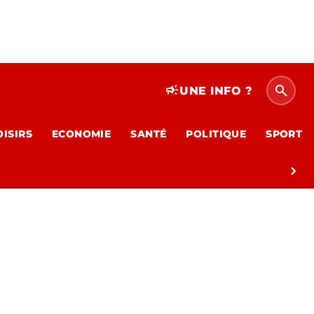
search
campaign
UNE INFO ?
OISIRS
ECONOMIE
SANTÉ
POLITIQUE
SPORT
chevron_right