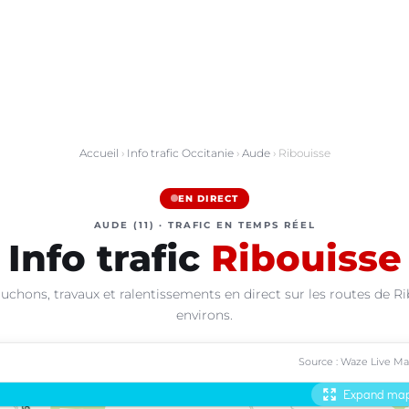
Accueil
›
Info trafic Occitanie
›
Aude
› Ribouisse
EN DIRECT
AUDE (11) · TRAFIC EN TEMPS RÉEL
Info trafic
Ribouisse
uchons, travaux et ralentissements en direct sur les routes de Ri
environs.
Source : Waze Live M