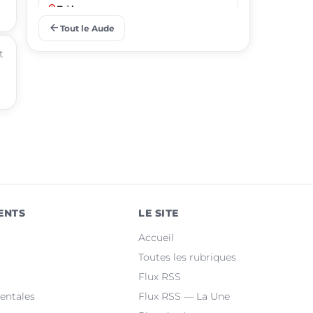
place
Trèbes
arrow_back
Tout le Aude
place
Gruissan
t
place
Leucate
place
Villemoustaussou
place
Fleury
place
Cuxac-d'Aude
place
Salles-d'Aude
ENTS
LE SITE
place
Bram
Accueil
place
Sallèles-d'Aude
Toutes les rubriques
Flux RSS
place
Quillan
entales
Flux RSS — La Une