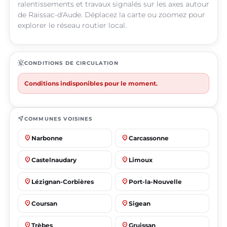
ralentissements et travaux signalés sur les axes autour
de Raissac-d'Aude. Déplacez la carte ou zoomez pour
explorer le réseau routier local.
routine
CONDITIONS DE CIRCULATION
Conditions indisponibles pour le moment.
near_me
COMMUNES VOISINES
place
place
Narbonne
Carcassonne
place
place
Castelnaudary
Limoux
place
place
Lézignan-Corbières
Port-la-Nouvelle
place
place
Coursan
Sigean
place
place
Trèbes
Gruissan