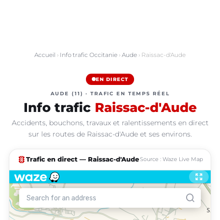
Accueil
›
Info trafic Occitanie
›
Aude
› Raissac-d'Aude
EN DIRECT
AUDE (11) · TRAFIC EN TEMPS RÉEL
Info trafic
Raissac-d'Aude
Accidents, bouchons, travaux et ralentissements en direct
sur les routes de Raissac-d'Aude et ses environs.
traffic
Trafic en direct — Raissac-d'Aude
Source : Waze Live Map