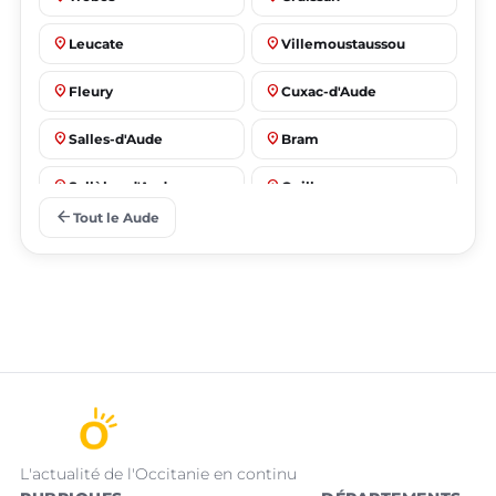
place
place
Leucate
Villemoustaussou
place
place
Fleury
Cuxac-d'Aude
place
place
Salles-d'Aude
Bram
place
place
Sallèles-d'Aude
Quillan
arrow_back
Tout le Aude
L'actualité de l'Occitanie en continu