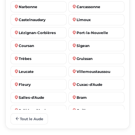
place
place
Narbonne
Carcassonne
place
place
Castelnaudary
Limoux
place
place
Lézignan-Corbières
Port-la-Nouvelle
place
place
Coursan
Sigean
place
place
Trèbes
Gruissan
place
place
Leucate
Villemoustaussou
place
place
Fleury
Cuxac-d'Aude
place
place
Salles-d'Aude
Bram
place
place
Sallèles-d'Aude
Quillan
arrow_back
Tout le Aude