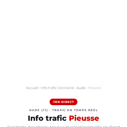
Accueil
›
Info trafic Occitanie
›
Aude
› Pieusse
EN DIRECT
AUDE (11) · TRAFIC EN TEMPS RÉEL
Info trafic
Pieusse
Accidents, bouchons, travaux et ralentissements en direct