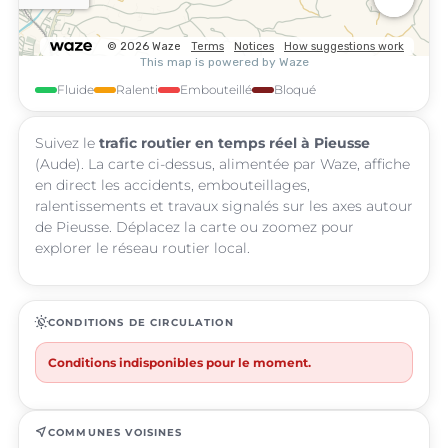
Fluide
Ralenti
Embouteillé
Bloqué
Suivez le
trafic routier en temps réel à Pieusse
(Aude). La carte ci-dessus, alimentée par Waze, affiche
en direct les accidents, embouteillages,
ralentissements et travaux signalés sur les axes autour
de Pieusse. Déplacez la carte ou zoomez pour
explorer le réseau routier local.
routine
CONDITIONS DE CIRCULATION
Conditions indisponibles pour le moment.
near_me
COMMUNES VOISINES