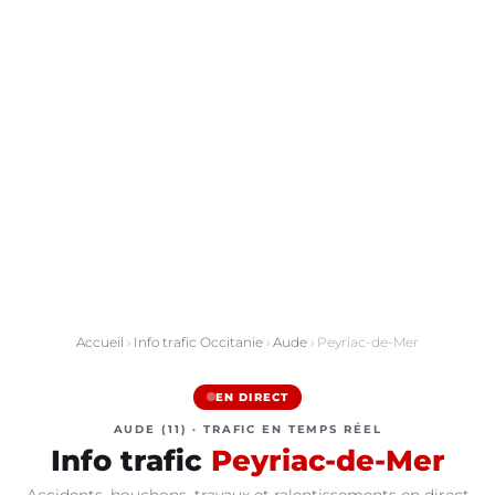
Accueil
›
Info trafic Occitanie
›
Aude
› Peyriac-de-Mer
EN DIRECT
AUDE (11) · TRAFIC EN TEMPS RÉEL
Info trafic
Peyriac-de-Mer
Accidents, bouchons, travaux et ralentissements en direct