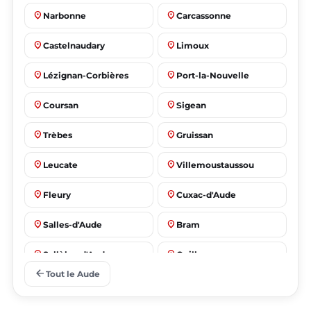
place
place
Narbonne
Carcassonne
place
place
Castelnaudary
Limoux
place
place
Lézignan-Corbières
Port-la-Nouvelle
place
place
Coursan
Sigean
place
place
Trèbes
Gruissan
place
place
Leucate
Villemoustaussou
place
place
Fleury
Cuxac-d'Aude
place
place
Salles-d'Aude
Bram
place
place
Sallèles-d'Aude
Quillan
arrow_back
Tout le Aude