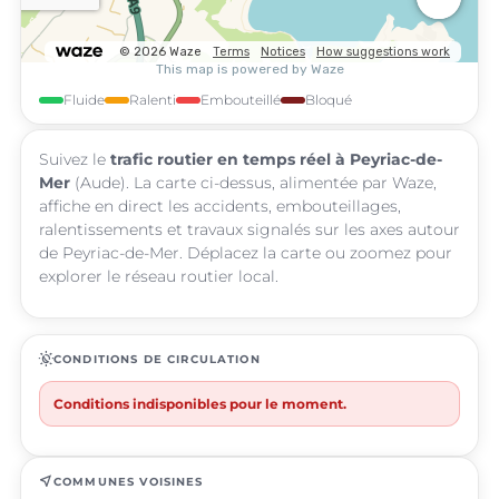
Fluide
Ralenti
Embouteillé
Bloqué
Suivez le
trafic routier en temps réel à Peyriac-de-
Mer
(Aude). La carte ci-dessus, alimentée par Waze,
affiche en direct les accidents, embouteillages,
ralentissements et travaux signalés sur les axes autour
de Peyriac-de-Mer. Déplacez la carte ou zoomez pour
explorer le réseau routier local.
routine
CONDITIONS DE CIRCULATION
Conditions indisponibles pour le moment.
near_me
COMMUNES VOISINES