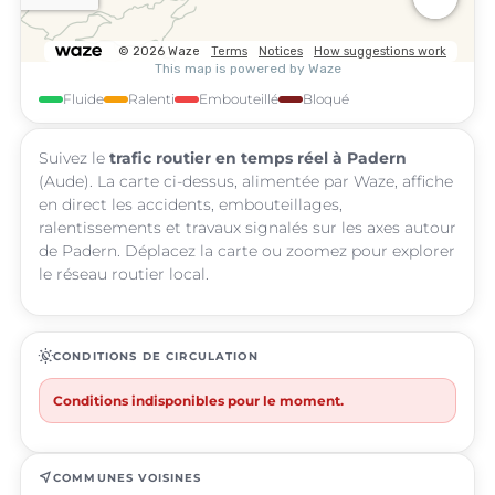
Fluide
Ralenti
Embouteillé
Bloqué
Suivez le
trafic routier en temps réel à Padern
(Aude). La carte ci-dessus, alimentée par Waze, affiche
en direct les accidents, embouteillages,
ralentissements et travaux signalés sur les axes autour
de Padern. Déplacez la carte ou zoomez pour explorer
le réseau routier local.
routine
CONDITIONS DE CIRCULATION
Conditions indisponibles pour le moment.
near_me
COMMUNES VOISINES