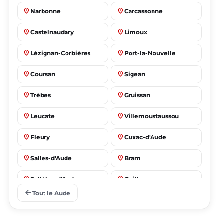
place
place
Narbonne
Carcassonne
place
place
Castelnaudary
Limoux
place
place
Lézignan-Corbières
Port-la-Nouvelle
place
place
Coursan
Sigean
place
place
Trèbes
Gruissan
place
place
Leucate
Villemoustaussou
place
place
Fleury
Cuxac-d'Aude
place
place
Salles-d'Aude
Bram
place
place
Sallèles-d'Aude
Quillan
arrow_back
Tout le Aude