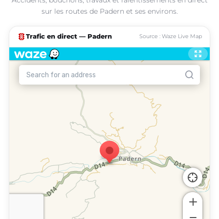
sur les routes de Padern et ses environs.
traffic
Trafic en direct — Padern
Source : Waze Live Map