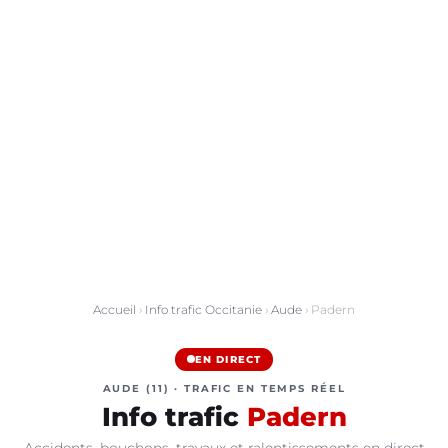
Accueil
›
Info trafic Occitanie
›
Aude
› Padern
EN DIRECT
AUDE (11) · TRAFIC EN TEMPS RÉEL
Info trafic
Padern
Accidents, bouchons, travaux et ralentissements en direct