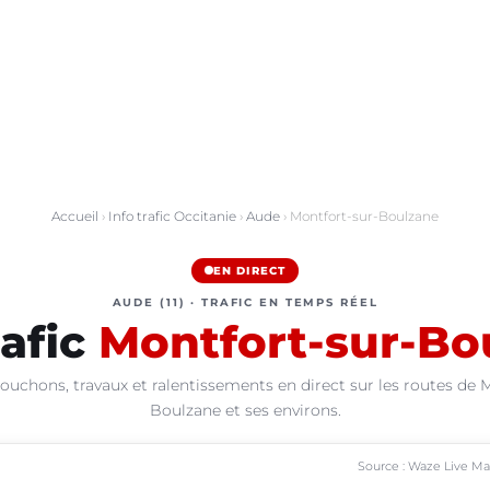
Accueil
›
Info trafic Occitanie
›
Aude
› Montfort-sur-Boulzane
EN DIRECT
AUDE (11) · TRAFIC EN TEMPS RÉEL
rafic
Montfort-sur-Bo
ouchons, travaux et ralentissements en direct sur les routes de 
Boulzane et ses environs.
Source : Waze Live M