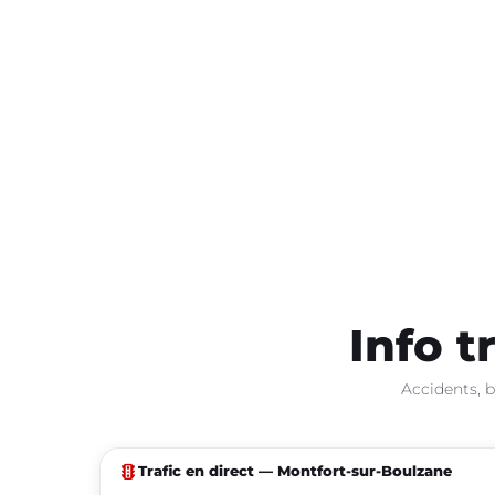
Info t
Accidents, b
traffic
Trafic en direct — Montfort-sur-Boulzane