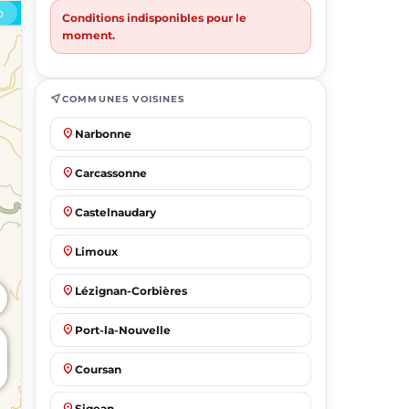
Conditions indisponibles pour le
moment.
near_me
COMMUNES VOISINES
place
Narbonne
place
Carcassonne
place
Castelnaudary
place
Limoux
place
Lézignan-Corbières
place
Port-la-Nouvelle
place
Coursan
place
Sigean