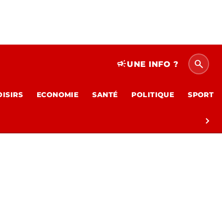
search
campaign
UNE INFO ?
OISIRS
ECONOMIE
SANTÉ
POLITIQUE
SPORT
chevron_right