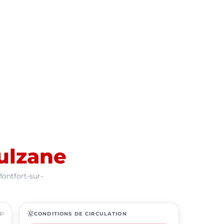
ulzane
Montfort-sur-
ap
routine
CONDITIONS DE CIRCULATION