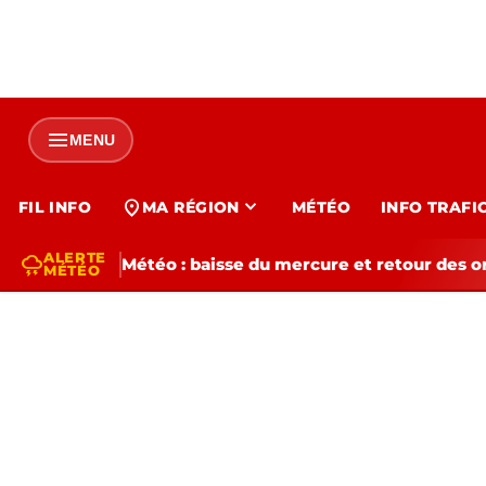
menu
MENU
expand_more
location_on
FIL INFO
MA RÉGION
MÉTÉO
INFO TRAFI
ALERTE
thunderstorm
Météo : baisse du mercure et retour des o
MÉTÉO