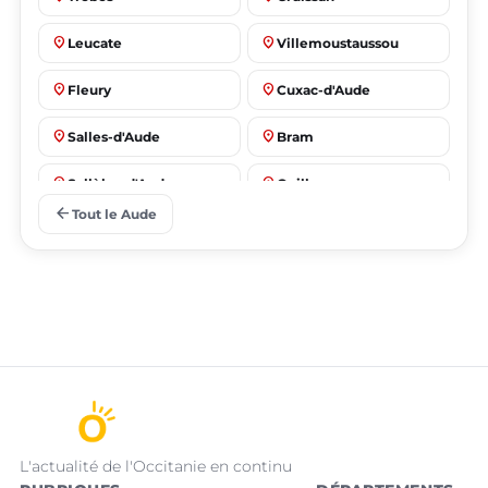
place
place
Leucate
Villemoustaussou
place
place
Fleury
Cuxac-d'Aude
place
place
Salles-d'Aude
Bram
place
place
Sallèles-d'Aude
Quillan
arrow_back
Tout le Aude
L'actualité de l'Occitanie en continu