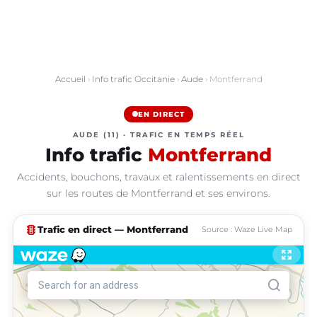
Accueil
›
Info trafic Occitanie
›
Aude
› Montferrand
EN DIRECT
AUDE (11) · TRAFIC EN TEMPS RÉEL
Info trafic
Montferrand
Accidents, bouchons, travaux et ralentissements en direct
sur les routes de Montferrand et ses environs.
traffic
Trafic en direct — Montferrand
Source : Waze Live Map