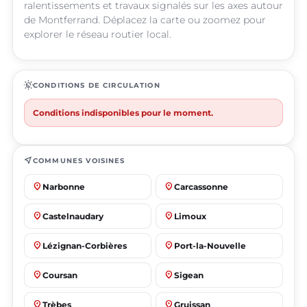
ralentissements et travaux signalés sur les axes autour
de Montferrand. Déplacez la carte ou zoomez pour
explorer le réseau routier local.
routine
CONDITIONS DE CIRCULATION
Conditions indisponibles pour le moment.
near_me
COMMUNES VOISINES
place
place
Narbonne
Carcassonne
place
place
Castelnaudary
Limoux
place
place
Lézignan-Corbières
Port-la-Nouvelle
place
place
Coursan
Sigean
place
place
Trèbes
Gruissan