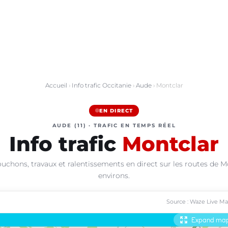
Accueil
›
Info trafic Occitanie
›
Aude
› Montclar
EN DIRECT
AUDE (11) · TRAFIC EN TEMPS RÉEL
Info trafic
Montclar
uchons, travaux et ralentissements en direct sur les routes de M
environs.
Source : Waze Live M