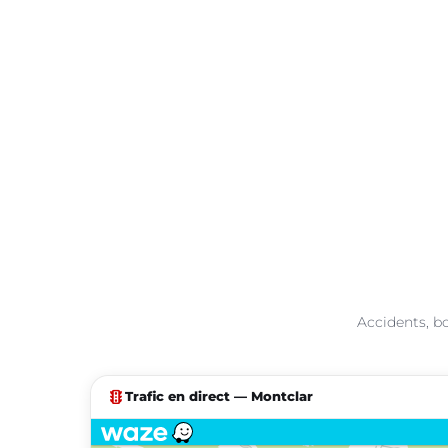
Accidents, bo
traffic
Trafic en direct — Montclar