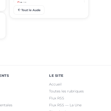
place
Trèbes
arrow_back
Tout le Aude
place
Gruissan
place
Leucate
place
Villemoustaussou
place
Fleury
place
Cuxac-d'Aude
place
Salles-d'Aude
ENTS
LE SITE
place
Bram
Accueil
place
Sallèles-d'Aude
Toutes les rubriques
Flux RSS
place
Quillan
entales
Flux RSS — La Une