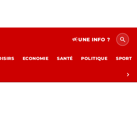
search
campaign
UNE INFO ?
OISIRS
ECONOMIE
SANTÉ
POLITIQUE
SPORT
chevron_right