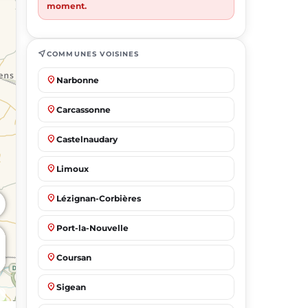
moment.
near_me
COMMUNES VOISINES
place
Narbonne
place
Carcassonne
place
Castelnaudary
place
Limoux
place
Lézignan-Corbières
place
Port-la-Nouvelle
place
Coursan
place
Sigean