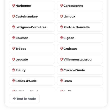
place
place
Narbonne
Carcassonne
place
place
Castelnaudary
Limoux
place
place
Lézignan-Corbières
Port-la-Nouvelle
place
place
Coursan
Sigean
place
place
Trèbes
Gruissan
place
place
Leucate
Villemoustaussou
place
place
Fleury
Cuxac-d'Aude
place
place
Salles-d'Aude
Bram
place
place
Sallèles-d'Aude
Quillan
arrow_back
Tout le Aude