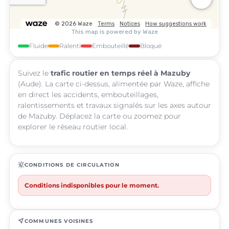
Fluide
Ralenti
Embouteillé
Bloqué
Suivez le
trafic routier en temps réel à Mazuby
(Aude). La carte ci-dessus, alimentée par Waze, affiche
en direct les accidents, embouteillages,
ralentissements et travaux signalés sur les axes autour
de Mazuby. Déplacez la carte ou zoomez pour
explorer le réseau routier local.
routine
CONDITIONS DE CIRCULATION
Conditions indisponibles pour le moment.
near_me
COMMUNES VOISINES