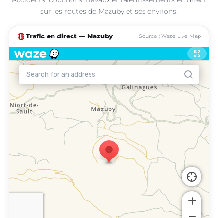
sur les routes de Mazuby et ses environs.
traffic
Trafic en direct — Mazuby
Source : Waze Live Map