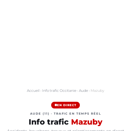
Accueil
›
Info trafic Occitanie
›
Aude
› Mazuby
EN DIRECT
AUDE (11) · TRAFIC EN TEMPS RÉEL
Info trafic
Mazuby
Accidents, bouchons, travaux et ralentissements en direct