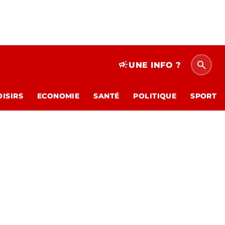
search
campaign
UNE INFO ?
OISIRS
ECONOMIE
SANTÉ
POLITIQUE
SPORT