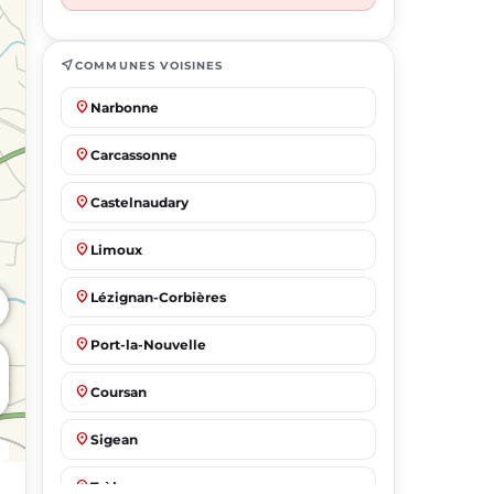
near_me
COMMUNES VOISINES
place
Narbonne
place
Carcassonne
place
Castelnaudary
place
Limoux
place
Lézignan-Corbières
place
Port-la-Nouvelle
place
Coursan
place
Sigean
place
Trèbes