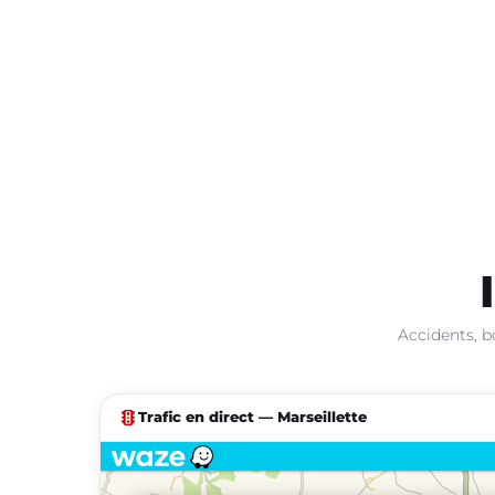
Accidents, b
traffic
Trafic en direct — Marseillette