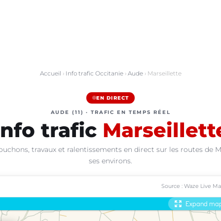
Accueil
›
Info trafic Occitanie
›
Aude
› Marseillette
EN DIRECT
AUDE (11) · TRAFIC EN TEMPS RÉEL
Info trafic
Marseillett
ouchons, travaux et ralentissements en direct sur les routes de Ma
ses environs.
Source : Waze Live M