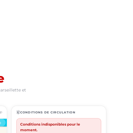
e
rseillette et
ap
routine
CONDITIONS DE CIRCULATION
Conditions indisponibles pour le
moment.