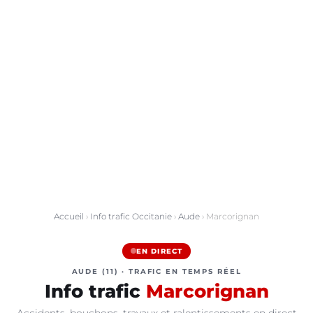
Accueil
›
Info trafic Occitanie
›
Aude
› Marcorignan
EN DIRECT
AUDE (11) · TRAFIC EN TEMPS RÉEL
Info trafic
Marcorignan
Accidents, bouchons, travaux et ralentissements en direct