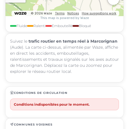
Fluide
Ralenti
Embouteillé
Bloqué
Suivez le
trafic routier en temps réel à Marcorignan
(Aude). La carte ci-dessus, alimentée par Waze, affiche
en direct les accidents, embouteillages,
ralentissements et travaux signalés sur les axes autour
de Marcorignan. Déplacez la carte ou zoomez pour
explorer le réseau routier local.
routine
CONDITIONS DE CIRCULATION
Conditions indisponibles pour le moment.
near_me
COMMUNES VOISINES