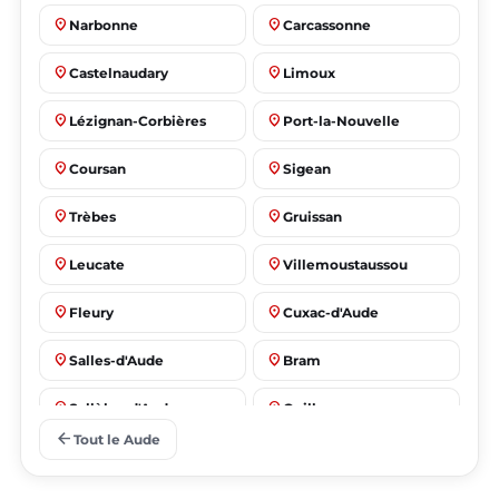
place
place
Narbonne
Carcassonne
place
place
Castelnaudary
Limoux
place
place
Lézignan-Corbières
Port-la-Nouvelle
place
place
Coursan
Sigean
place
place
Trèbes
Gruissan
place
place
Leucate
Villemoustaussou
place
place
Fleury
Cuxac-d'Aude
place
place
Salles-d'Aude
Bram
place
place
Sallèles-d'Aude
Quillan
arrow_back
Tout le Aude