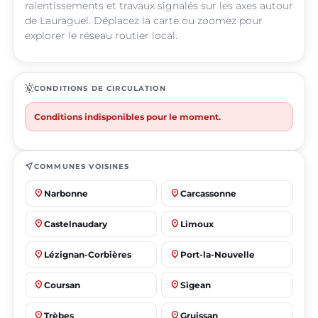
ralentissements et travaux signalés sur les axes autour
de Lauraguel. Déplacez la carte ou zoomez pour
explorer le réseau routier local.
routine
CONDITIONS DE CIRCULATION
Conditions indisponibles pour le moment.
near_me
COMMUNES VOISINES
place
place
Narbonne
Carcassonne
place
place
Castelnaudary
Limoux
place
place
Lézignan-Corbières
Port-la-Nouvelle
place
place
Coursan
Sigean
place
place
Trèbes
Gruissan