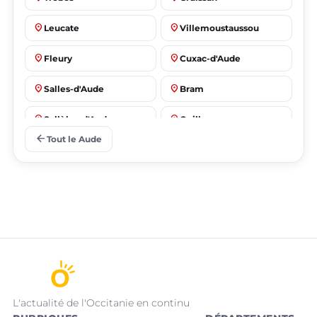
place
place
Leucate
Villemoustaussou
place
place
Fleury
Cuxac-d'Aude
place
place
Salles-d'Aude
Bram
place
place
Sallèles-d'Aude
Quillan
arrow_back
Tout le Aude
L'actualité de l'Occitanie en continu