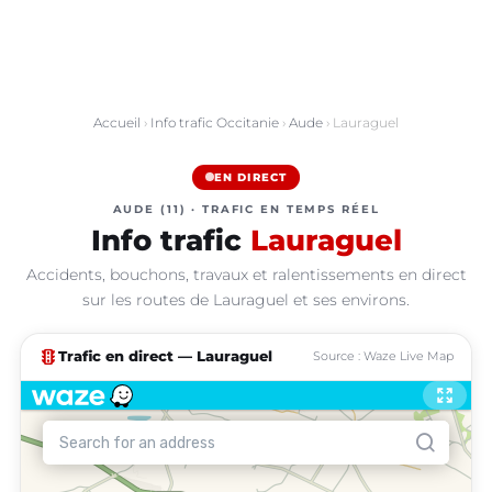
Accueil
›
Info trafic Occitanie
›
Aude
› Lauraguel
EN DIRECT
AUDE (11) · TRAFIC EN TEMPS RÉEL
Info trafic
Lauraguel
Accidents, bouchons, travaux et ralentissements en direct
sur les routes de Lauraguel et ses environs.
traffic
Trafic en direct — Lauraguel
Source : Waze Live Map