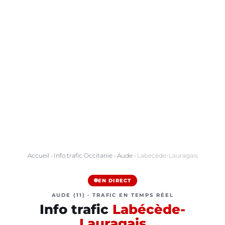
Accueil
›
Info trafic Occitanie
›
Aude
› Labécède-Lauragais
EN DIRECT
AUDE (11) · TRAFIC EN TEMPS RÉEL
Info trafic
Labécède-
Lauragais