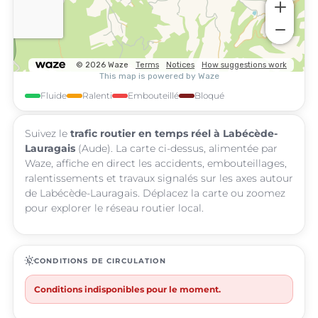
Fluide
Ralenti
Embouteillé
Bloqué
Suivez le
trafic routier en temps réel à Labécède-
Lauragais
(Aude). La carte ci-dessus, alimentée par
Waze, affiche en direct les accidents, embouteillages,
ralentissements et travaux signalés sur les axes autour
de Labécède-Lauragais. Déplacez la carte ou zoomez
pour explorer le réseau routier local.
routine
CONDITIONS DE CIRCULATION
Conditions indisponibles pour le moment.