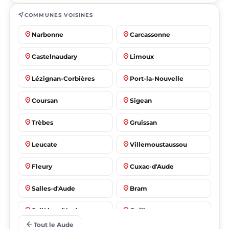
near_me
COMMUNES VOISINES
place
place
Narbonne
Carcassonne
place
place
Castelnaudary
Limoux
place
place
Lézignan-Corbières
Port-la-Nouvelle
place
place
Coursan
Sigean
place
place
Trèbes
Gruissan
place
place
Leucate
Villemoustaussou
place
place
Fleury
Cuxac-d'Aude
place
place
Salles-d'Aude
Bram
place
place
Sallèles-d'Aude
Quillan
arrow_back
Tout le Aude