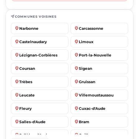
near_me
COMMUNES VOISINES
place
place
Narbonne
Carcassonne
place
place
Castelnaudary
Limoux
place
place
Lézignan-Corbières
Port-la-Nouvelle
place
place
Coursan
Sigean
place
place
Trèbes
Gruissan
place
place
Leucate
Villemoustaussou
place
place
Fleury
Cuxac-d'Aude
place
place
Salles-d'Aude
Bram
place
place
Sallèles-d'Aude
Quillan