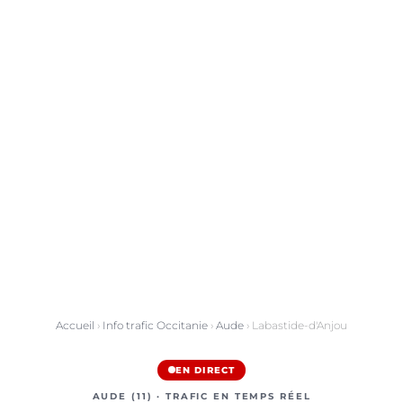
Accueil
›
Info trafic Occitanie
›
Aude
› Labastide-d'Anjou
EN DIRECT
AUDE (11) · TRAFIC EN TEMPS RÉEL