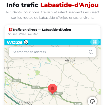
Info trafic
Labastide-d'Anjou
Accidents, bouchons, travaux et ralentissements en direct
sur les routes de Labastide-d'Anjou et ses environs.
traffic
Trafic en direct — Labastide-d'Anjou
Source : Waze Live Map