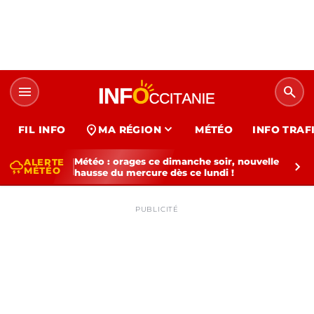
menu
search
expand_more
location_on
FIL INFO
MA RÉGION
MÉTÉO
INFO TRAF
Météo : orages ce dimanche soir, nouvelle
ALERTE
thunderstorm
chevron_right
MÉTÉO
hausse du mercure dès ce lundi !
PUBLICITÉ