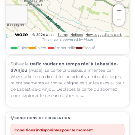
Fluide
Ralenti
Embouteillé
Bloqué
Suivez le
trafic routier en temps réel à Labastide-
d'Anjou
(Aude). La carte ci-dessus, alimentée par
Waze, affiche en direct les accidents, embouteillages,
ralentissements et travaux signalés sur les axes autour
de Labastide-d'Anjou. Déplacez la carte ou zoomez
pour explorer le réseau routier local.
routine
CONDITIONS DE CIRCULATION
Conditions indisponibles pour le moment.